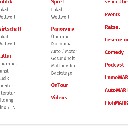
olitik
Sport
s+ im Übe
okal
Lokal
Events
eltweit
Weltweit
Rätsel
irtschaft
Panorama
okal
Überblick
Leserrepo
eltweit
Panorama
Auto / Motor
Comedy
ultur
Gesundheit
berblick
Podcast
Multimedia
unst
Backstage
ImmoMAR
usik
OnTour
heater
AutoMAR
iteratur
Videos
ildung
FlohMAR
ino / TV