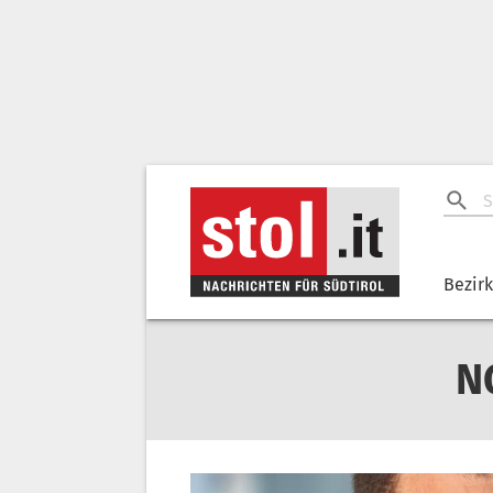
Bezir
N