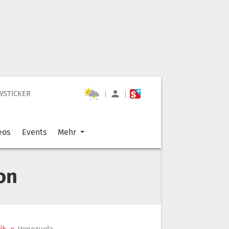
WSTICKER
|
|
eos
Events
Mehr
on