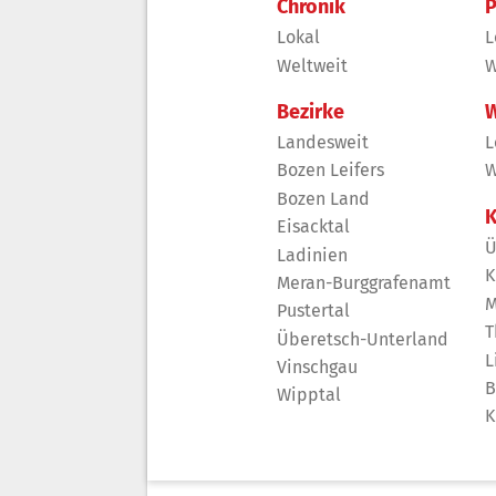
Chronik
P
Lokal
L
Weltweit
W
Bezirke
W
Landesweit
L
Bozen Leifers
W
Bozen Land
K
Eisacktal
Ü
Ladinien
K
Meran-Burggrafenamt
M
Pustertal
T
Überetsch-Unterland
L
Vinschgau
B
Wipptal
K