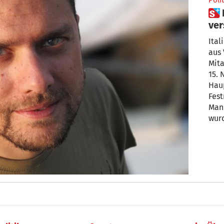
Polit
 NGO-Mitarbeiter in Venezuela
ver
Tre
Ital
aus
Mita
15. 
Haup
Fest
Mann
wurd