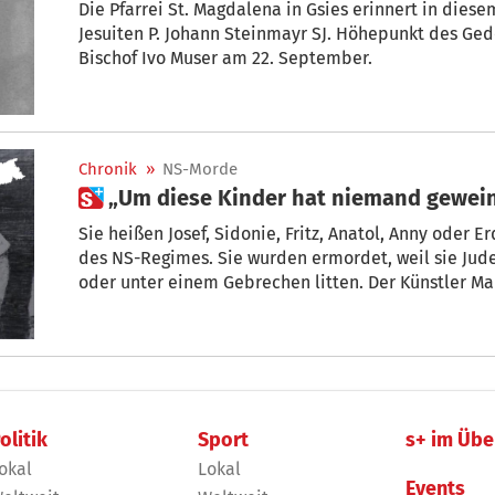
Die Pfarrei St. Magdalena in Gsies erinnert in dies
Jesuiten P. Johann Steinmayr SJ. Höhepunkt des Ged
Bischof Ivo Muser am 22. September.
Chronik
»
NS-Morde
 „Um diese Kinder hat niemand gewei
Sie heißen Josef, Sidonie, Fritz, Anatol, Anny oder 
des NS-Regimes. Sie wurden ermordet, weil sie Jud
oder unter einem Gebrechen litten. Der Künstler Manfred Bockelmann holt diese Kinder
aus dem Dunkel des Vergessens ins Licht. Einige sei
Südtirol zu sehen.
olitik
Sport
s+ im Übe
okal
Lokal
Events