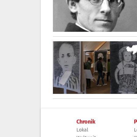
Chronik
P
Lokal
L