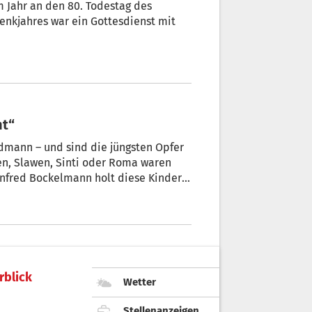
em Jahr an den 80. Todestag des
enkjahres war ein Gottesdienst mit
nt“
Erdmann – und sind die jüngsten Opfer
en, Slawen, Sinti oder Roma waren
ner Bilder sind nun erstmals in
rblick
Wetter
Stellenanzeigen