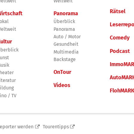
eltweit
Weltweit
Rätsel
irtschaft
Panorama
okal
Überblick
Leserrepo
eltweit
Panorama
Auto / Motor
Comedy
ultur
Gesundheit
berblick
Podcast
Multimedia
unst
Backstage
ImmoMAR
usik
OnTour
heater
AutoMAR
iteratur
Videos
ildung
FlohMAR
ino / TV
reporter werden
Tourentipps