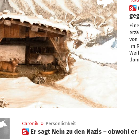
Kult
 Gewaltloser Widerstand
geg
Och
Eine
erz
von
im Rau
Weih
dami
Chronik
»
Persönlichkeit
 Er sagt Nein zu den Nazis – obwohl e