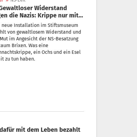
ur
»
NS-Zeit
en die Nazis: Krippe nur mit
s und Esel
 neue Installation im Stiftsmuseum
ählt von gewaltlosem Widerstand und
 Mut im Angesicht der NS-Besatzung
m Brixen. Was eine
nachtskrippe, ein Ochs und ein Esel
t zu tun haben.
r dafür mit dem Leben bezahlt