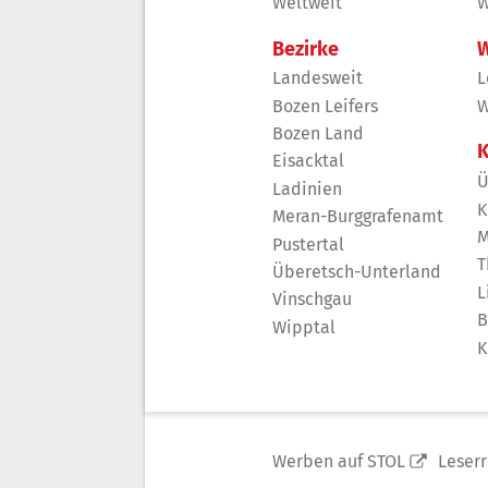
Weltweit
W
Bezirke
W
Landesweit
L
Bozen Leifers
W
Bozen Land
K
Eisacktal
Ü
Ladinien
K
Meran-Burggrafenamt
M
Pustertal
T
Überetsch-Unterland
L
Vinschgau
B
Wipptal
K
Werben auf STOL
Leser