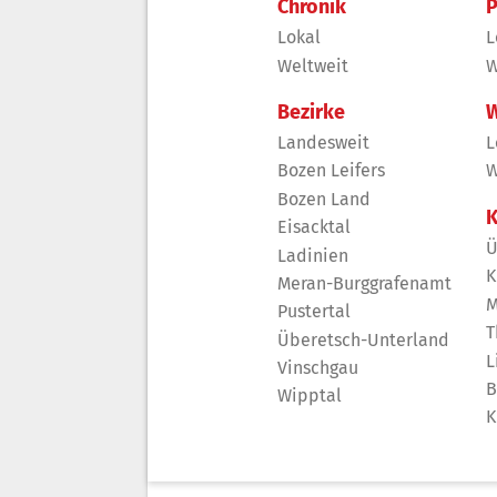
Chronik
P
Lokal
L
Weltweit
W
Bezirke
W
Landesweit
L
Bozen Leifers
W
Bozen Land
K
Eisacktal
Ü
Ladinien
K
Meran-Burggrafenamt
M
Pustertal
T
Überetsch-Unterland
L
Vinschgau
B
Wipptal
K