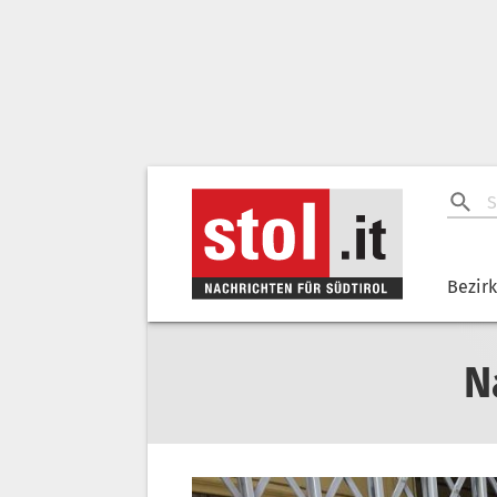
Bezir
N