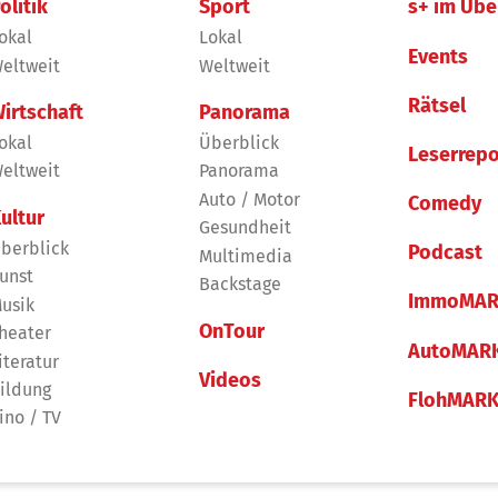
olitik
Sport
s+ im Übe
okal
Lokal
Events
eltweit
Weltweit
Rätsel
irtschaft
Panorama
okal
Überblick
Leserrepo
eltweit
Panorama
Auto / Motor
Comedy
ultur
Gesundheit
berblick
Podcast
Multimedia
unst
Backstage
ImmoMAR
usik
OnTour
heater
AutoMAR
iteratur
Videos
ildung
FlohMAR
ino / TV