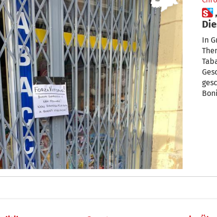
Chro
 „Nicht aufgeben, Vittorio!
Die
sie
In Gr
Them
Taba
Gesc
gesc
Boni