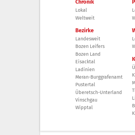
Chronik
P
Lokal
L
Weltweit
W
Bezirke
W
Landesweit
L
Bozen Leifers
W
Bozen Land
K
Eisacktal
Ü
Ladinien
K
Meran-Burggrafenamt
M
Pustertal
T
Überetsch-Unterland
L
Vinschgau
B
Wipptal
K