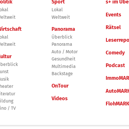
olitik
Sport
s+ im Übe
okal
Lokal
Events
eltweit
Weltweit
Rätsel
irtschaft
Panorama
okal
Überblick
Leserrepo
eltweit
Panorama
Auto / Motor
Comedy
ultur
Gesundheit
berblick
Podcast
Multimedia
unst
Backstage
ImmoMAR
usik
OnTour
heater
AutoMAR
iteratur
Videos
ildung
FlohMAR
ino / TV