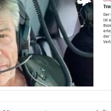
Chro
Tra
Der 
ist 
Boz
erle
der 
Verl