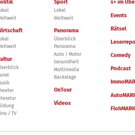
olitik
Sport
s+ im Übe
okal
Lokal
Events
eltweit
Weltweit
Rätsel
irtschaft
Panorama
okal
Überblick
Leserrepo
eltweit
Panorama
Auto / Motor
Comedy
ultur
Gesundheit
berblick
Podcast
Multimedia
unst
Backstage
ImmoMAR
usik
OnTour
heater
AutoMAR
iteratur
Videos
ildung
FlohMAR
ino / TV