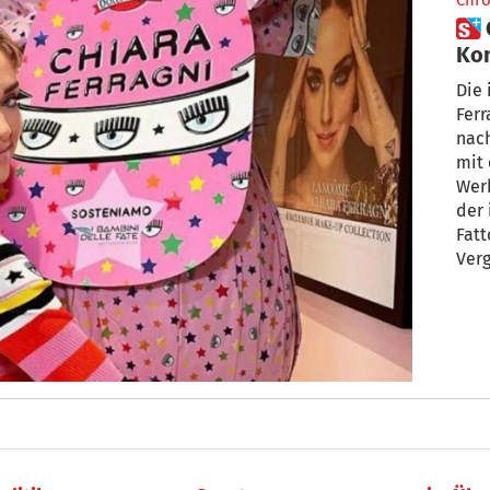
Chro
 Chiara Ferragni: Erneute
Kon
Woh
Die 
Ferr
nac
mit 
Werb
der 
Fatt
Verg
Wohl
durc
der
ang
zug