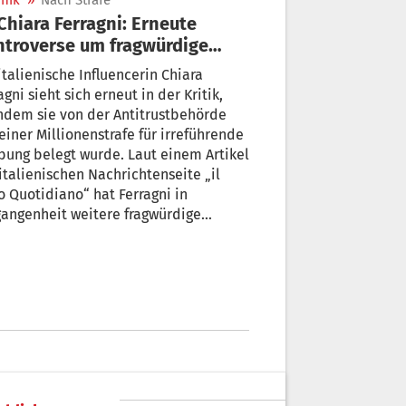
nik
»
Nach Strafe
troverse um fragwürdige
ltätigkeitsaktionen
italienische Influencerin Chiara
agni sieht sich erneut in der Kritik,
hdem sie von der Antitrustbehörde
einer Millionenstrafe für irreführende
ung belegt wurde. Laut einem Artikel
italienischen Nachrichtenseite „il
o Quotidiano“ hat Ferragni in
angenheit weitere fragwürdige
tätigkeitsaktionen mit Ostereiern
hgeführt, bei denen nur ein Bruchteil
 gesammelten Gelder tatsächlich den
egebenen gemeinnützigen Zwecken
utekamen.