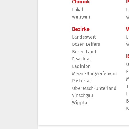
Chronik
P
Lokal
L
Weltweit
W
Bezirke
W
Landesweit
L
Bozen Leifers
W
Bozen Land
K
Eisacktal
Ü
Ladinien
K
Meran-Burggrafenamt
M
Pustertal
T
Überetsch-Unterland
L
Vinschgau
B
Wipptal
K