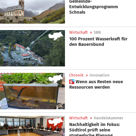
Gemeinde-
Entwicklungsprogramm
Schnals
Wirtschaft
»
SBB
100 Prozent Wasserkraft für
den Bauernbund
Chronik
»
Innovation
 Wenn aus Resten neue
Ressourcen werden
Wirtschaft
»
Handelskammer
Nachhaltigkeit im Fokus:
Südtirol prüft seine
strategische Planung