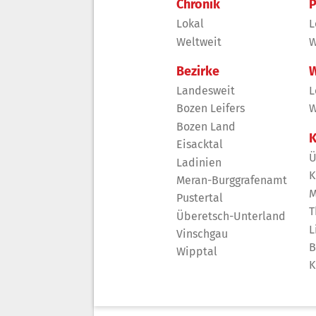
Chronik
P
Lokal
L
Weltweit
W
Bezirke
W
Landesweit
L
Bozen Leifers
W
Bozen Land
K
Eisacktal
Ü
Ladinien
K
Meran-Burggrafenamt
M
Pustertal
T
Überetsch-Unterland
L
Vinschgau
B
Wipptal
K