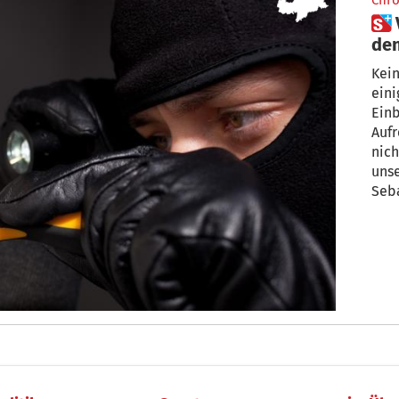
Chro
 Völlaner sagen Einbrechern
de
Kein
eini
Ein
Aufr
nich
unse
Seba