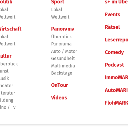
olitik
Sport
s+ im Übe
okal
Lokal
Events
eltweit
Weltweit
Rätsel
irtschaft
Panorama
okal
Überblick
Leserrepo
eltweit
Panorama
Auto / Motor
Comedy
ultur
Gesundheit
berblick
Podcast
Multimedia
unst
Backstage
ImmoMAR
usik
OnTour
heater
AutoMAR
iteratur
Videos
ildung
FlohMAR
ino / TV