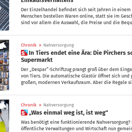
Der Einzelhandel befindet sich seit Jahren in eine
Menschen bestellen Waren online, statt sie im Gesch
sind vor allem die Auswahl, die Preise und die Beq
Hause. Besonders seit der Pandemie hat der Onlin
gewonnen. Und Sie, wie kaufen Sie ein?
Chronik
»
Nahversorgung
 In Tiers endet eine Ära: Die Pirchers schließen ihren
Supermarkt
Der „Despar“-Schriftzug prangt groß über dem Eingang zum Supermarkt im Zentrum
von Tiers. Die automatische Glastür öffnet sich und gibt den Blick frei in einen
großen, modernen Verkaufsraum. Aber die Regale sind fast leer. Für Klau
Pircher endet heute eine Ära: Nach 49 Jahren schließen sie das Geschäft und gehen
in Rente.
Chronik
»
Nahversorgung
 „Was einmal weg ist, ist weg“
Was benötigt eine funktionierende Nahversorgung?
öffentliche Verwaltungen und Wirtschaft nun gemei