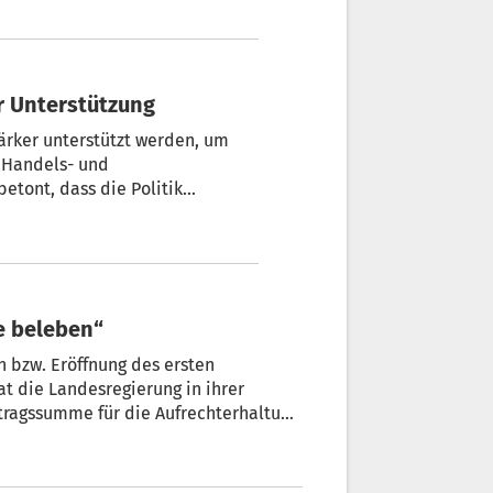
r Unterstützung
stärker unterstützt werden, um
r Handels- und
betont, dass die Politik
 Einzelhandels in peripheren
e beleben“
n bzw. Eröffnung des ersten
at die Landesregierung in ihrer
tragssumme für die Aufrechterhaltung