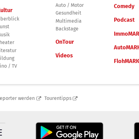
Auto / Motor
Comedy
ultur
Gesundheit
berblick
Podcast
Multimedia
unst
Backstage
ImmoMAR
usik
OnTour
heater
AutoMAR
iteratur
Videos
ildung
FlohMAR
ino / TV
reporter werden
Tourentipps