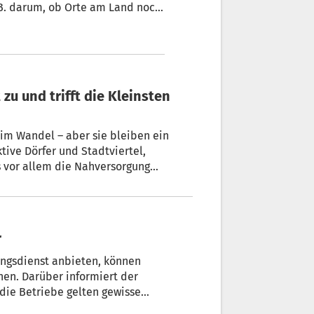
. B. darum, ob Orte am Land noch
zu und trifft die Kleinsten
im Wandel – aber sie bleiben ein
tive Dörfer und Stadtviertel,
s vor allem die Nahversorgung
sozialer Kitt zugleich“, betont Philipp
r
ungsdienst anbieten, können
hen. Darüber informiert der
die Betriebe gelten gewisse