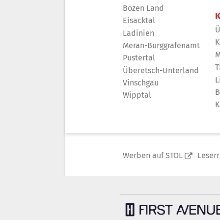
Bozen Land
K
Eisacktal
Ü
Ladinien
K
Meran-Burggrafenamt
M
Pustertal
T
Überetsch-Unterland
L
Vinschgau
B
Wipptal
K
Werben auf STOL
Leser