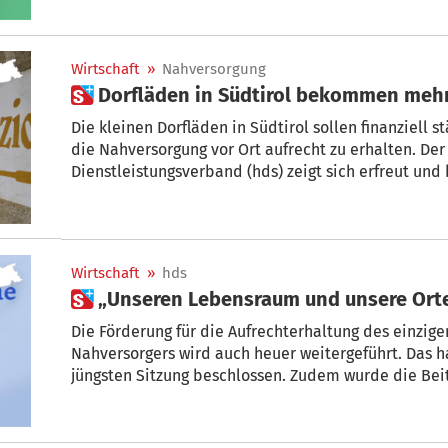
Wirtschaft
»
Nahversorgung
 Dorfläden in Südtirol bekommen meh
Die kleinen Dorfläden in Südtirol sollen finanziell 
die Nahversorgung vor Ort aufrecht zu erhalten. De
Dienstleistungsverband (hds) zeigt sich erfreut und 
verstanden habe, wie wichtig die soziale Rolle des
Gebieten sei.
Wirtschaft
»
hds
 „Unseren Lebensraum und unsere Ort
Die Förderung für die Aufrechterhaltung des einzige
Nahversorgers wird auch heuer weitergeführt. Das h
jüngsten Sitzung beschlossen. Zudem wurde die Bei
erhöht.