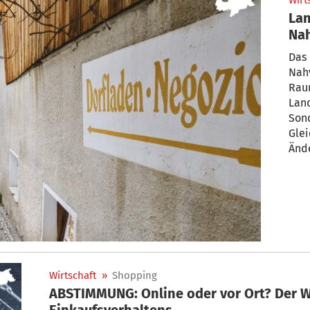
Wirt
Lan
Nah
Das 
Nah
Raum
Landesre
Son
Glei
Ände
Wirtschaft
»
Shopping
ABSTIMMUNG: Online oder vor Ort? Der 
Einkaufsverhaltens