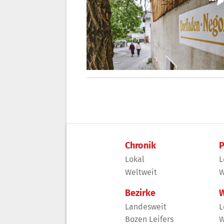
Chronik
P
Lokal
L
Weltweit
W
Bezirke
W
Landesweit
L
Bozen Leifers
W