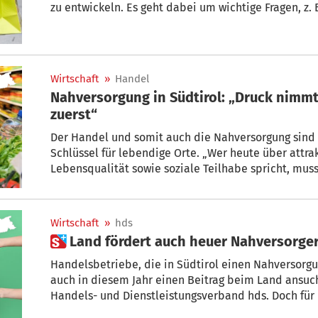
zu entwickeln. Es geht dabei um wichtige Fragen, z
attraktiv sein werden in der Zukunft oder nicht.
Wirtschaft
»
Handel
Nahversorgung in Südtirol: „Druck nimmt 
zuerst“
Der Handel und somit auch die Nahversorgung sind 
Schlüssel für lebendige Orte. „Wer heute über attrak
Lebensqualität sowie soziale Teilhabe spricht, mus
mitdenken. Sie ist wirtschaftliche Infrastruktur und 
Moser, Präsident des Wirtschaftsverbandes hds.
Wirtschaft
»
hds
 Land fördert auch heuer Nahversorge
Handelsbetriebe, die in Südtirol einen Nahversorg
auch in diesem Jahr einen Beitrag beim Land ansuc
Handels- und Dienstleistungsverband hds. Doch für 
Voraussetzungen.