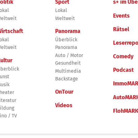
olitik
Sport
s+ im Übe
okal
Lokal
Events
eltweit
Weltweit
Rätsel
irtschaft
Panorama
okal
Überblick
Leserrepo
eltweit
Panorama
Auto / Motor
Comedy
ultur
Gesundheit
berblick
Podcast
Multimedia
unst
Backstage
ImmoMAR
usik
OnTour
heater
AutoMAR
iteratur
Videos
ildung
FlohMAR
ino / TV