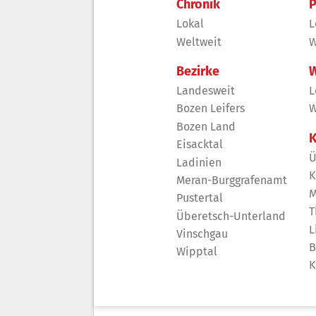
Chronik
P
Lokal
L
Weltweit
W
Bezirke
W
Landesweit
L
Bozen Leifers
W
Bozen Land
K
Eisacktal
Ü
Ladinien
K
Meran-Burggrafenamt
M
Pustertal
T
Überetsch-Unterland
L
Vinschgau
B
Wipptal
K