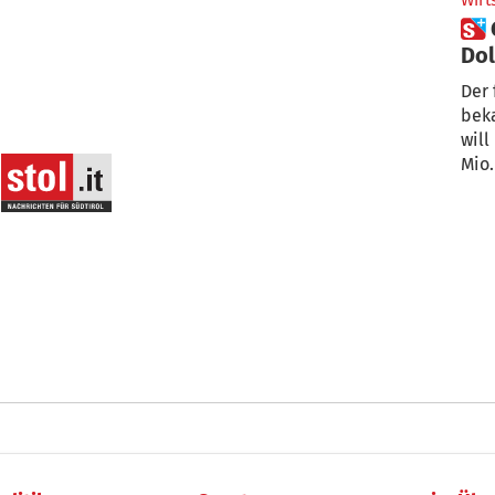
Wirt
 GoPro will rund 100 Mio
Dol
Der 
beka
will
Mio.