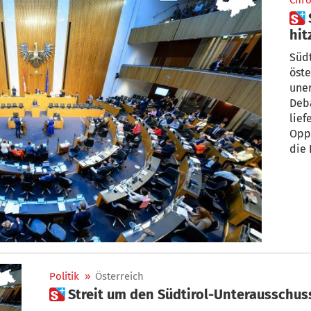
Chro
 Südtirol sorgt in Wien für
hit
Südt
öste
uner
Deba
lief
Opp
die 
Politik
»
Österreich
 Streit um den Südtirol-Unterausschu