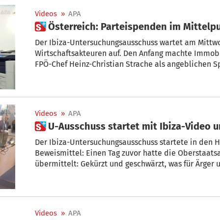
Videos
»
APA
 Österreich: Parteispenden im Mittel
Der Ibiza-Untersuchungsausschuss wartet am Mittw
Wirtschaftsakteuren auf. Den Anfang machte Immobi
FPÖ-Chef Heinz-Christian Strache als angeblichen S
Spenden an Parteien oder parteinahe Vereine habe
Ausschuss. Zum Ex-FPÖ-Chef bemerkte Benko: "Man ke
Videos
»
APA
 U-Ausschuss startet mit Ibiza-Video
Der Ibiza-Untersuchungsausschuss startete in den 
Beweismittel: Einen Tag zuvor hatte die Oberstaats
übermittelt: Gekürzt und geschwärzt, was für Ärger u
ganze Aufmerksamkeit galt am Mittwoch der ersten 
Ausschussvorsitzende selbst, Nationalratspräsiden
Novomatic-Kontakten befragt wurde.ii
Videos
»
APA