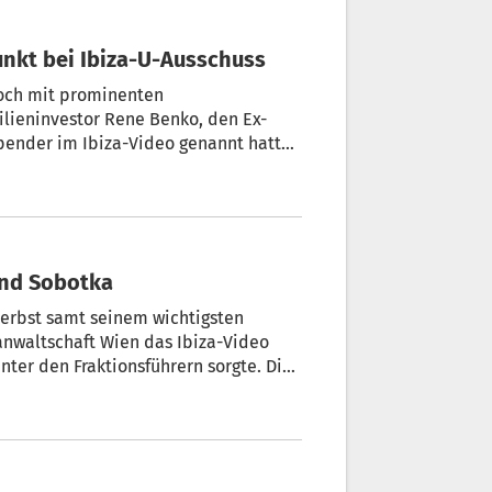
punkt bei Ibiza-U-Ausschuss
och mit prominenten
lieninvestor Rene Benko, den Ex-
pender im Ibiza-Video genannt hatte.
 es nicht gegeben, meinte Benko im
nnt Strache, er redet gern viel."
 und Sobotka
Herbst samt seinem wichtigsten
anwaltschaft Wien das Ibiza-Video
nter den Fraktionsführern sorgte. Die
Auskunftsperson, als der
t Wolfgang Sobotka, zu möglichen