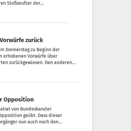
en Stoßseufzer der
rleichtert? Bleibt ihnen dieser
e Vorwürfe zurück
am Donnerstag zu Beginn der
hn erhobenen Vorwürfe über
orten zurückgewiesen. Den anderen
Parteien - angefangen beim grünen Koalitionspartner - ist das zu wenig.
er Opposition
nalrat von Bundeskanzler
Opposition geübt. Dass dieser
Vorgänger nun auch noch den
iert hatte, stehe ihm nicht zu,