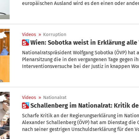
europäischen Ausland wird es den einen oder ander
Entspannung geben. Aber stimmt das? Sind die Österreicher nach dem Scheitern
der Koalitionsverhandlungen zwischen FPÖ und ÖVP e
Herbert Kickl tatsächlich erspart?
Videos
»
Korruption
 Wien: Sobotka weist in Erklärung all
Nationalratspräsident Wolfgang Sobotka (ÖVP) hat 
Plenarsitzung die in den vergangenen Tage gegen i
Interventionsversuche bei der Justiz in knappen W
Videos
»
Nationalrat
 Schallenberg im Nationalrat: Kritik d
Scharfe Kritik an der Regierungserklärung im Natio
Alexander Schallenberg (ÖVP) hat am Dienstag die 
nach seiner gestrigen Unschuldserklärung für den 
Misstrauensantrag gegen Finanzminister Blümel kritis