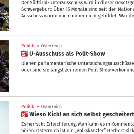
Der Südtirol-Unterausschuss wird in dieser Gesetzg
Schwergeburt: Über 15 Monate sind seit den Nationalratswahlen vergangen – und der
Ausschuss wurde noch immer nicht gebildet. War der Vorsitz bisher fest in der Hand der
ÖVP – mit Andreas Khol und später Hermann Gahr – so beansprucht nun die FPÖ den
Vorsitz als stärkste Fraktion im Parlament für sich.
Politik
»
Österreich
 U-Ausschuss als Polit-Show
Dienen parlamentarische Untersuchungsausschüsse i
oder sind sie längst zur reinen Polit-Show verkomm
Politik
»
Österreich
 Wieso Kickl an sich selbst gescheitert
Es herrscht Erleichterung. Man kann es in Kommentaren lesen 
hören: Österreich ist ein „Volkskanzler“ Herbert Kickl erspart geblieben. Auch