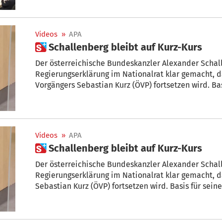
so die Kritik. Alle drei Oppositionschefs nützten a
mit Altkanzler Kurz abzurechnen.
Videos
»
APA
 Schallenberg bleibt auf Kurz-Kurs
Der österreichische Bundeskanzler Alexander Schall
Regierungserklärung im Nationalrat klar gemacht, d
Vorgängers Sebastian Kurz (ÖVP) fortsetzen wird. Bas
Regierungsprogramm sein, das er zügig abarbeiten w
Videos
»
APA
 Schallenberg bleibt auf Kurz-Kurs
Der österreichische Bundeskanzler Alexander Schall
Regierungserklärung im Nationalrat klar gemacht, d
Sebastian Kurz (ÖVP) fortsetzen wird. Basis für se
sein, das er zügig abarbeiten will.