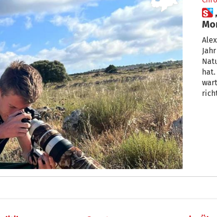
Chro
 „Ich liebe es, spektakuläre
Mom
Alex D’
Jahr
Natu
hat.
wart
rich