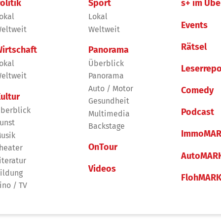
olitik
Sport
s+ im Übe
okal
Lokal
Events
eltweit
Weltweit
Rätsel
irtschaft
Panorama
okal
Überblick
Leserrepo
eltweit
Panorama
Auto / Motor
Comedy
ultur
Gesundheit
berblick
Podcast
Multimedia
unst
Backstage
ImmoMAR
usik
OnTour
heater
AutoMAR
iteratur
Videos
ildung
FlohMAR
ino / TV