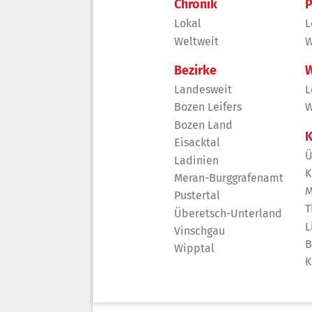
Chronik
P
Lokal
L
Weltweit
W
Bezirke
W
Landesweit
L
Bozen Leifers
W
Bozen Land
K
Eisacktal
Ü
Ladinien
K
Meran-Burggrafenamt
M
Pustertal
T
Überetsch-Unterland
L
Vinschgau
B
Wipptal
K