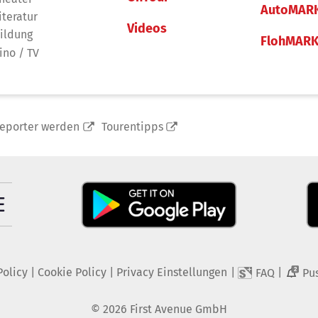
AutoMAR
iteratur
Videos
ildung
FlohMAR
ino / TV
reporter werden
Tourentipps
Policy
|
Cookie Policy
|
Privacy Einstellungen
|
|
FAQ
Pu
2
©
2026
First Avenue GmbH