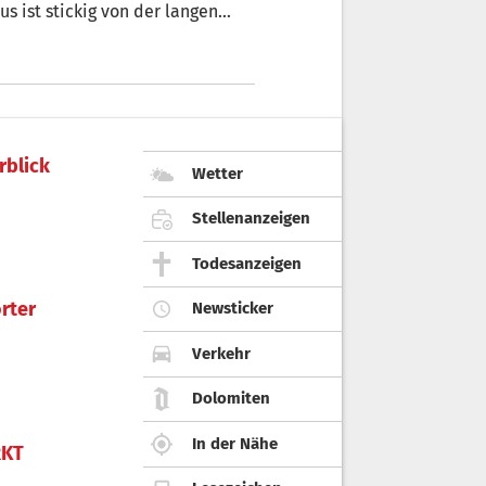
s ist stickig von der langen
wir unterwegs, Krakau nicht mehr
r den Rest unseres Lebens
rblick
Wetter
Stellenanzeigen
Todesanzeigen
rter
Newsticker
Verkehr
Dolomiten
In der Nähe
KT