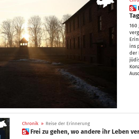
Chro
 Eine prägende Erfahrung: Das
Tag
Eri
160 
verg
Erin
ins 
der 
jüdi
Konz
Aus
Pro
war 
Chronik
»
Reise der Erinnerung
 Frei zu gehen, wo andere ihr Leben ve