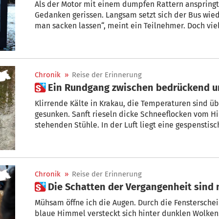
Als der Motor mit einem dumpfen Rattern anspringt
Gedanken gerissen. Langsam setzt sich der Bus wie
man sacken lassen“, meint ein Teilnehmer. Doch viel Zeit bleibt dafür nicht – die Fahrt
von Auschwitz nach Birkenau dauert lediglich 5 Mi
Chronik
»
Reise der Erinnerung
 Ein Rundgang zwischen bedrü
Klirrende Kälte in Krakau, die Temperaturen sind über Nacht unter den Gefrierpunkt
gesunken. Sanft rieseln dicke Schneeflocken vom Him
stehenden Stühle. In der Luft liegt eine gespenstisch
dem Platz der Ghetto-Helden, dem Herzstück des e
von Krakau. Hier soll die heutige Reise der Gruppe E
beginnen.
Chronik
»
Reise der Erinnerung
 Die Schatten der Vergangenheit sind 
Mühsam öffne ich die Augen. Durch die Fensterscheib
blaue Himmel versteckt sich hinter dunklen Wolken