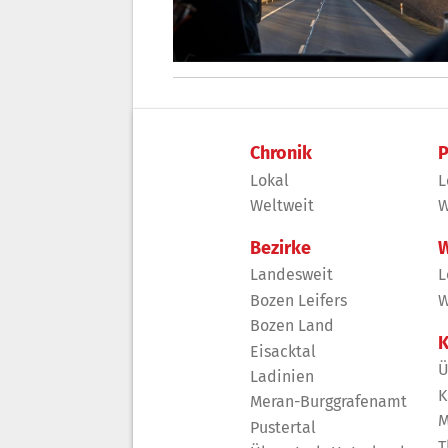
Chronik
P
Lokal
L
Weltweit
W
Bezirke
W
Landesweit
L
Bozen Leifers
W
Bozen Land
K
Eisacktal
Ü
Ladinien
K
Meran-Burggrafenamt
M
Pustertal
T