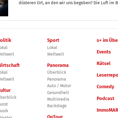
düsteren Ort, an den wir uns begeben? Die Luft im Bu
Fahrt, die hinter uns liegt. Knapp 14 Stunden sind 
weit...Es wartet ein prägendes Erlebnis, das uns fü
begleiten wird...
olitik
Sport
s+ im Übe
okal
Lokal
Events
eltweit
Weltweit
Rätsel
irtschaft
Panorama
okal
Überblick
Leserrepo
eltweit
Panorama
Auto / Motor
Comedy
ultur
Gesundheit
berblick
Podcast
Multimedia
unst
Backstage
ImmoMAR
usik
OnTour
heater