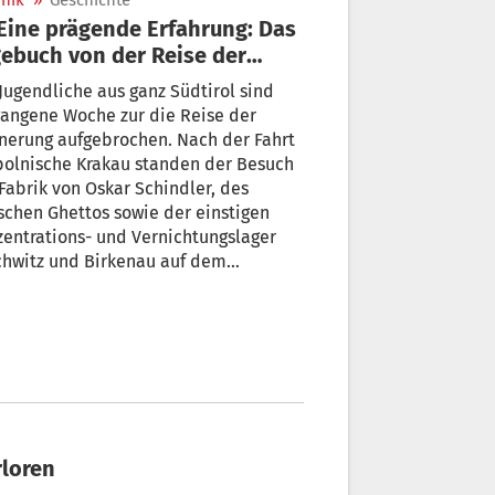
nik
»
Geschichte
ebuch von der Reise der
nnerung
Jugendliche aus ganz Südtirol sind
angene Woche zur die Reise der
nerung aufgebrochen. Nach der Fahrt
polnische Krakau standen der Besuch
Fabrik von Oskar Schindler, des
schen Ghettos sowie der einstigen
entrations- und Vernichtungslager
chwitz und Birkenau auf dem
gramm. Redakteur Jakob Pramstaller
Teil der Reise.
rloren