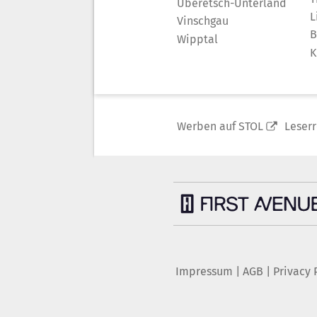
Überetsch-Unterland
L
Vinschgau
B
Wipptal
K
Werben auf STOL
Leser
Impressum
|
AGB
|
Privacy 