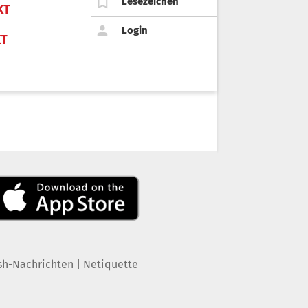
Lesezeichen
KT
Login
KT
|
sh-Nachrichten
Netiquette