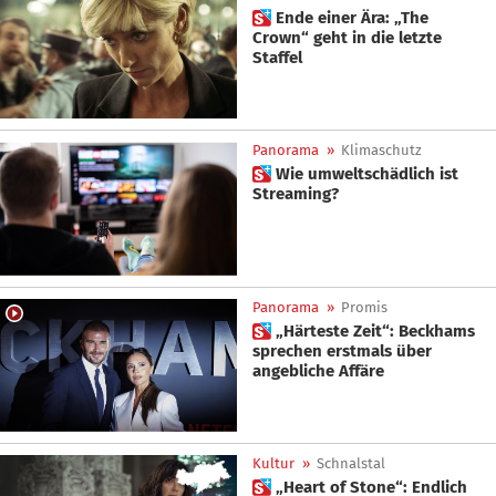
 Ende einer Ära: „The
Crown“ geht in die letzte
Staffel
Panorama
»
Klimaschutz
 Wie umweltschädlich ist
Streaming?
Panorama
»
Promis
 „Härteste Zeit“: Beckhams
sprechen erstmals über
angebliche Affäre
Kultur
»
Schnalstal
 „Heart of Stone“: Endlich