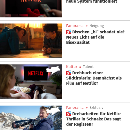
neue System funktioniert
Panorama
»
Neigung
 Bisschen „bi“ schadet nie?
Neues Licht auf die
Bisexualität
Kultur
»
Talent
 Drehbuch einer
Südtirolerin: Demnächst als
Film auf Netflix?
Panorama
»
Exklusiv
 Dreharbeiten für Netflix-
Thriller in Schnals: Das sagt
der Regisseur