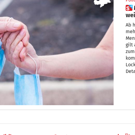
Polit
 Maske im Freien fällt –
wei
ko
Ab h
meh
Men
gilt
zumi
kom
Lock
Deta