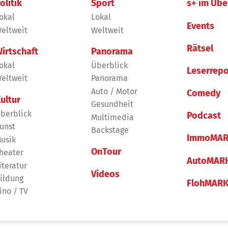
olitik
Sport
s+ im Übe
okal
Lokal
Events
eltweit
Weltweit
Rätsel
irtschaft
Panorama
okal
Überblick
Leserrepo
eltweit
Panorama
Auto / Motor
Comedy
ultur
Gesundheit
berblick
Podcast
Multimedia
unst
Backstage
ImmoMAR
usik
OnTour
heater
AutoMAR
iteratur
Videos
ildung
FlohMAR
ino / TV