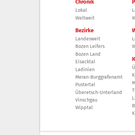
Chronik
P
Lokal
L
Weltweit
W
Bezirke
W
Landesweit
L
Bozen Leifers
W
Bozen Land
K
Eisacktal
Ü
Ladinien
K
Meran-Burggrafenamt
M
Pustertal
T
Überetsch-Unterland
L
Vinschgau
B
Wipptal
K