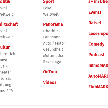
olitik
Sport
s+ im Übe
okal
Lokal
Events
eltweit
Weltweit
Rätsel
irtschaft
Panorama
okal
Überblick
Leserrepo
eltweit
Panorama
Auto / Motor
Comedy
ultur
Gesundheit
berblick
Podcast
Multimedia
unst
Backstage
ImmoMAR
usik
OnTour
heater
AutoMAR
iteratur
Videos
ildung
FlohMAR
ino / TV