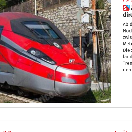
Polit
 Zugverkehr: München künftig
dir
ve
Ab 
Hoc
zwi
Met
Die 
län
Tren
den
(ÖBB