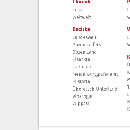
Chronik
P
Lokal
L
Weltweit
W
Bezirke
W
Landesweit
L
Bozen Leifers
W
Bozen Land
K
Eisacktal
Ü
Ladinien
K
Meran-Burggrafenamt
M
Pustertal
T
Überetsch-Unterland
L
Vinschgau
B
Wipptal
K