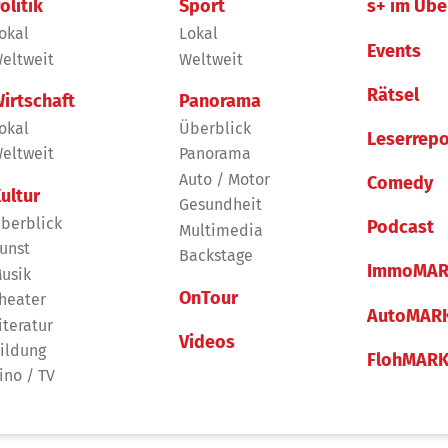
olitik
Sport
s+ im Übe
okal
Lokal
Events
eltweit
Weltweit
Rätsel
irtschaft
Panorama
okal
Überblick
Leserrepo
eltweit
Panorama
Auto / Motor
Comedy
ultur
Gesundheit
berblick
Podcast
Multimedia
unst
Backstage
ImmoMAR
usik
OnTour
heater
AutoMAR
iteratur
Videos
ildung
FlohMAR
ino / TV