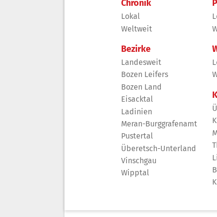
Chronik
P
Lokal
L
Weltweit
W
Bezirke
W
Landesweit
L
Bozen Leifers
W
Bozen Land
K
Eisacktal
Ü
Ladinien
K
Meran-Burggrafenamt
M
Pustertal
T
Überetsch-Unterland
L
Vinschgau
B
Wipptal
K