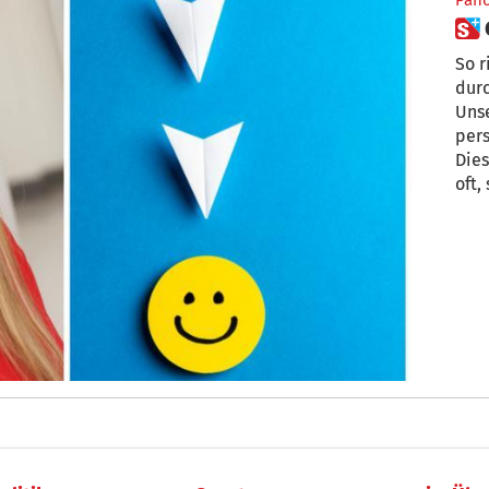
Pan
So r
durc
Unse
pers
Die
oft,