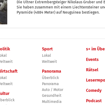
Die Ultner Extrembergsteiger Nikolaus Gruber und 
Sie haben zusammen mit einem Liechtensteiner und
Pyramide (4884 Meter) auf Neuguinea bestiegen.
olitik
Sport
s+ im Übe
okal
Lokal
Events
eltweit
Weltweit
Rätsel
irtschaft
Panorama
okal
Überblick
Leserrepo
eltweit
Panorama
Auto / Motor
Comedy
ultur
Gesundheit
berblick
Podcast
Multimedia