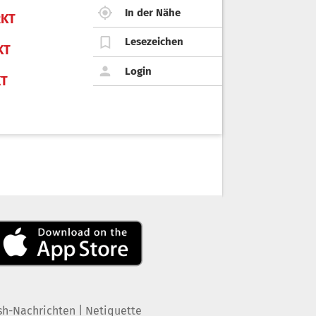
In der Nähe
KT
Lesezeichen
KT
Login
KT
|
sh-Nachrichten
Netiquette