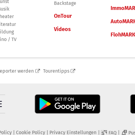
unst
Backstage
ImmoMAR
usik
OnTour
heater
AutoMAR
iteratur
Videos
ildung
FlohMAR
ino / TV
reporter werden
Tourentipps
Policy
|
Cookie Policy
|
Privacy Einstellungen
|
|
FAQ
Pu
2