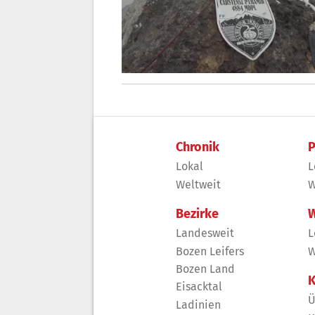
Chronik
P
Lokal
L
Weltweit
W
Bezirke
W
Landesweit
L
Bozen Leifers
W
Bozen Land
K
Eisacktal
Ü
Ladinien