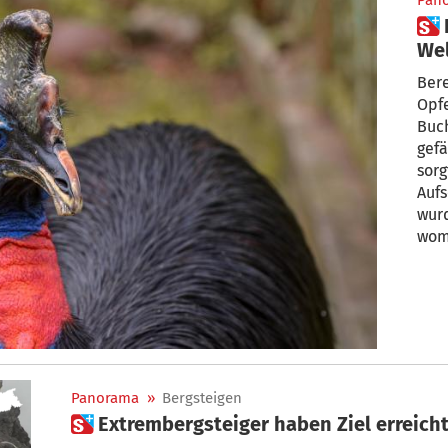
Pan
 Der gefährlichste Vogel der
We
Bere
Opfe
Buch
gefä
sorg
Aufs
wurd
womö
bisl
Panorama
»
Bergsteigen
 Extrembergsteiger haben Ziel erreich