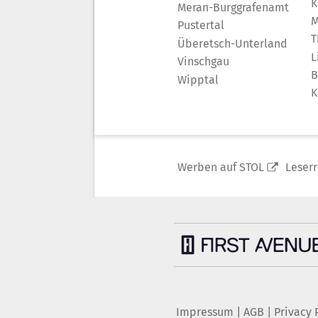
K
Meran-Burggrafenamt
M
Pustertal
T
Überetsch-Unterland
L
Vinschgau
B
Wipptal
K
Werben auf STOL
Leser
Impressum
|
AGB
|
Privacy 