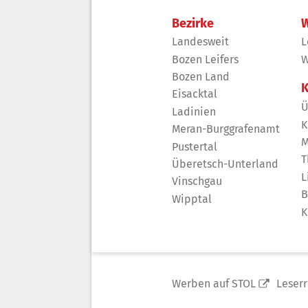
Bezirke
W
Landesweit
L
Bozen Leifers
W
Bozen Land
K
Eisacktal
Ü
Ladinien
K
Meran-Burggrafenamt
M
Pustertal
T
Überetsch-Unterland
L
Vinschgau
B
Wipptal
K
Werben auf STOL
Leser