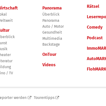
Rätsel
irtschaft
Panorama
okal
Überblick
Leserrepo
eltweit
Panorama
Auto / Motor
Comedy
ultur
Gesundheit
berblick
Podcast
Multimedia
unst
Backstage
ImmoMAR
usik
OnTour
heater
AutoMAR
iteratur
Videos
ildung
FlohMAR
ino / TV
reporter werden
Tourentipps