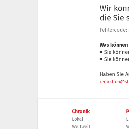
Wir konn
die Sie
Fehlercode:
Was können 
Sie könne
Sie könne
Haben Sie A
redaktion@sto
Chronik
P
Lokal
L
Weltweit
W