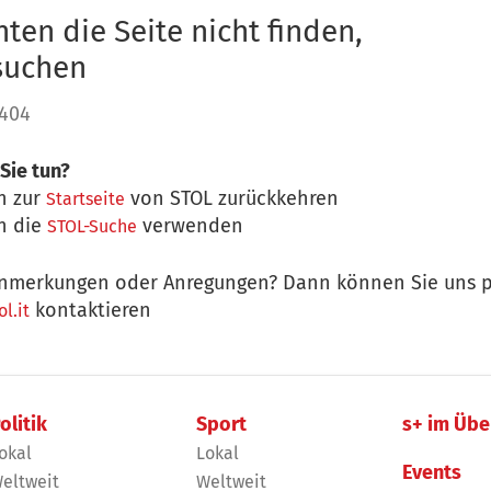
ten die Seite nicht finden,
 suchen
 404
Sie tun?
n zur
von STOL zurückkehren
Startseite
n die
verwenden
STOL-Suche
nmerkungen oder Anregungen? Dann können Sie uns p
kontaktieren
l.it
olitik
Sport
s+ im Übe
okal
Lokal
Events
eltweit
Weltweit