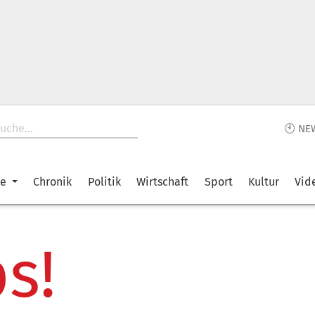
🕙 NE
ke
Chronik
Politik
Wirtschaft
Sport
Kultur
Vid
s!