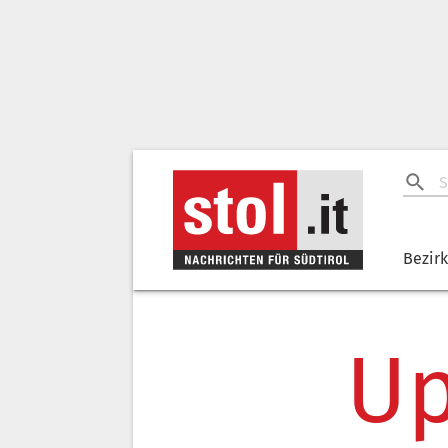
Bezir
Up