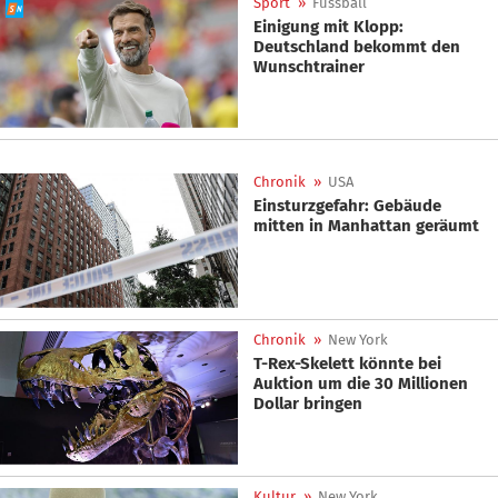
Sport
»
Fussball
Einigung mit Klopp:
Deutschland bekommt den
Wunschtrainer
Chronik
»
USA
Einsturzgefahr: Gebäude
mitten in Manhattan geräumt
Chronik
»
New York
T-Rex-Skelett könnte bei
Auktion um die 30 Millionen
Dollar bringen
Kultur
»
New York