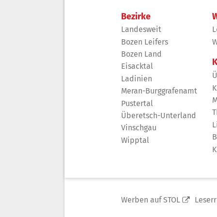
Bezirke
W
Landesweit
L
Bozen Leifers
W
Bozen Land
K
Eisacktal
Ü
Ladinien
K
Meran-Burggrafenamt
M
Pustertal
T
Überetsch-Unterland
L
Vinschgau
B
Wipptal
K
Werben auf STOL
Leser