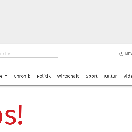
🕙 NE
ke
Chronik
Politik
Wirtschaft
Sport
Kultur
Vid
s!