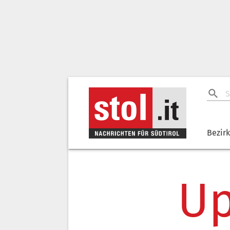
Bezir
Up