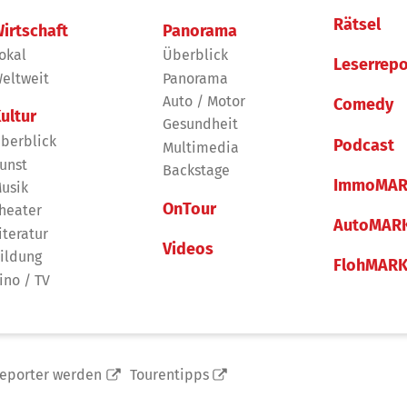
Rätsel
irtschaft
Panorama
okal
Überblick
Leserrepo
eltweit
Panorama
Auto / Motor
Comedy
ultur
Gesundheit
berblick
Podcast
Multimedia
unst
Backstage
ImmoMAR
usik
OnTour
heater
AutoMAR
iteratur
Videos
ildung
FlohMAR
ino / TV
reporter werden
Tourentipps