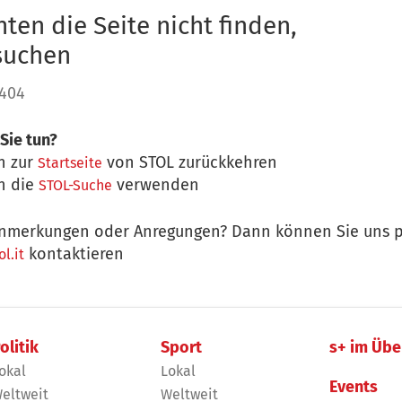
ten die Seite nicht finden,
 suchen
 404
Sie tun?
n zur
von STOL zurückkehren
Startseite
n die
verwenden
STOL-Suche
nmerkungen oder Anregungen? Dann können Sie uns p
kontaktieren
l.it
olitik
Sport
s+ im Übe
okal
Lokal
Events
eltweit
Weltweit