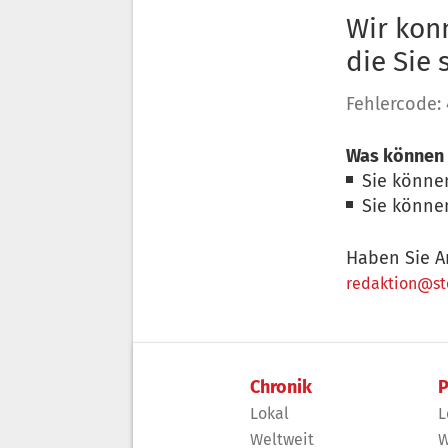
Wir konn
die Sie
Fehlercode:
Was können 
Sie könne
Sie könne
Haben Sie A
redaktion@sto
Chronik
P
Lokal
L
Weltweit
W