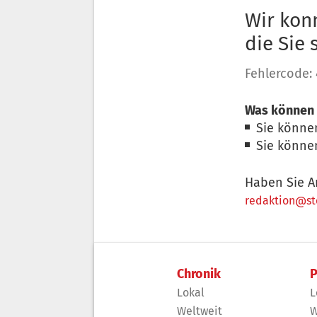
Wir konn
die Sie
Fehlercode:
Was können 
Sie könne
Sie könne
Haben Sie A
redaktion@sto
Chronik
P
Lokal
L
Weltweit
W