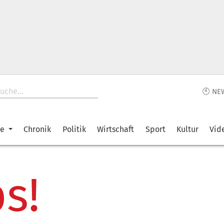
🕙 NE
ke
Chronik
Politik
Wirtschaft
Sport
Kultur
Vid
s!