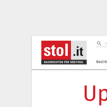
Bezir
Up