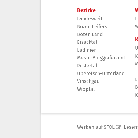
Bezirke
W
Landesweit
L
Bozen Leifers
W
Bozen Land
K
Eisacktal
Ü
Ladinien
K
Meran-Burggrafenamt
M
Pustertal
T
Überetsch-Unterland
L
Vinschgau
B
Wipptal
K
Werben auf STOL
Leser