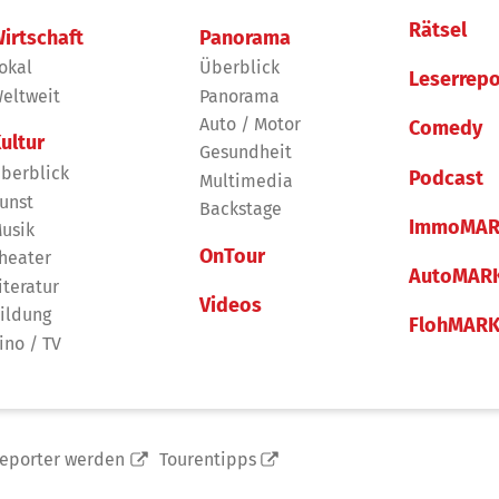
Rätsel
irtschaft
Panorama
okal
Überblick
Leserrepo
eltweit
Panorama
Auto / Motor
Comedy
ultur
Gesundheit
berblick
Podcast
Multimedia
unst
Backstage
ImmoMAR
usik
OnTour
heater
AutoMAR
iteratur
Videos
ildung
FlohMAR
ino / TV
reporter werden
Tourentipps