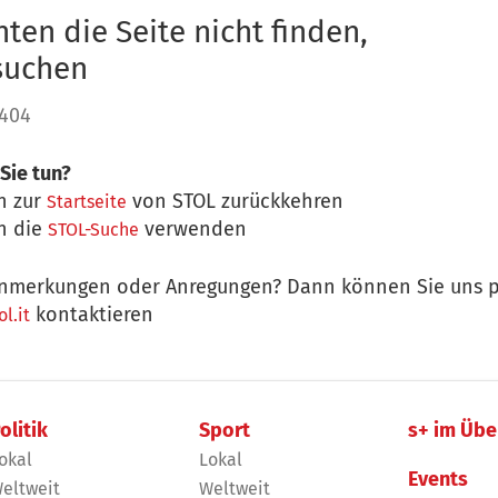
ten die Seite nicht finden,
 suchen
 404
Sie tun?
n zur
von STOL zurückkehren
Startseite
n die
verwenden
STOL-Suche
nmerkungen oder Anregungen? Dann können Sie uns p
kontaktieren
l.it
olitik
Sport
s+ im Übe
okal
Lokal
Events
eltweit
Weltweit