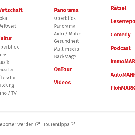
Rätsel
irtschaft
Panorama
okal
Überblick
Leserrepo
eltweit
Panorama
Auto / Motor
Comedy
ultur
Gesundheit
berblick
Podcast
Multimedia
unst
Backstage
ImmoMAR
usik
OnTour
heater
AutoMAR
iteratur
Videos
ildung
FlohMAR
ino / TV
reporter werden
Tourentipps