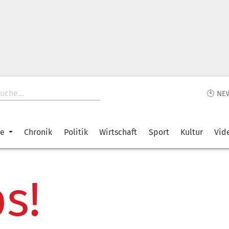
🕙 NE
ke
Chronik
Politik
Wirtschaft
Sport
Kultur
Vid
s!