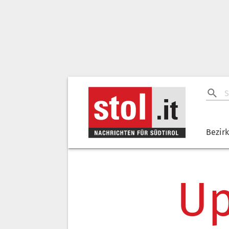
Bezir
Up