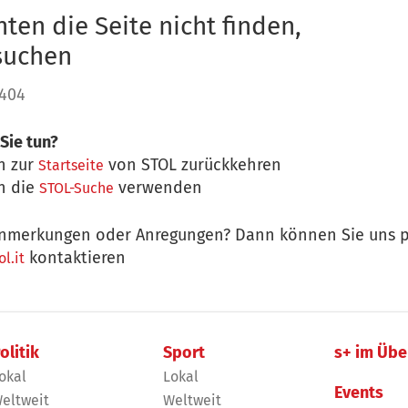
ten die Seite nicht finden,
 suchen
 404
Sie tun?
n zur
von STOL zurückkehren
Startseite
n die
verwenden
STOL-Suche
nmerkungen oder Anregungen? Dann können Sie uns p
kontaktieren
l.it
olitik
Sport
s+ im Übe
okal
Lokal
Events
eltweit
Weltweit