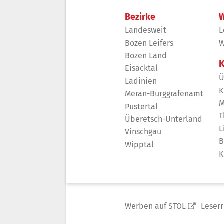
Bezirke
W
Landesweit
L
Bozen Leifers
W
Bozen Land
K
Eisacktal
Ü
Ladinien
K
Meran-Burggrafenamt
M
Pustertal
T
Überetsch-Unterland
L
Vinschgau
B
Wipptal
K
Werben auf STOL
Leser