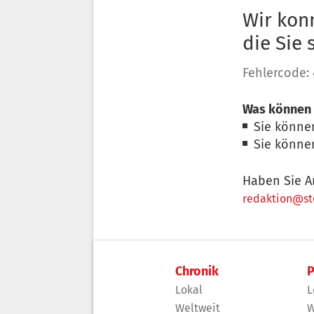
Wir konn
die Sie
Fehlercode:
Was können 
Sie könne
Sie könne
Haben Sie A
redaktion@sto
Chronik
P
Lokal
L
Weltweit
W