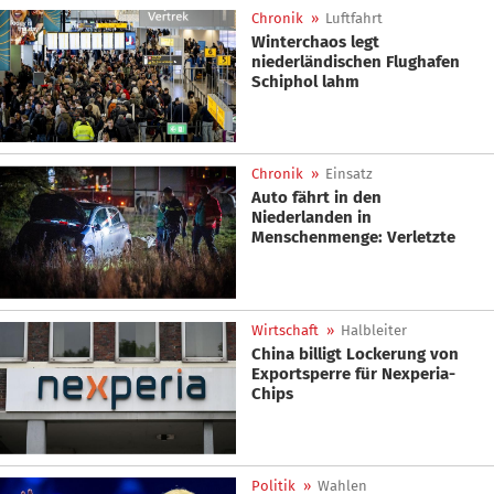
Chronik
»
Luftfahrt
Winterchaos legt
niederländischen Flughafen
Schiphol lahm
Chronik
»
Einsatz
Auto fährt in den
Niederlanden in
Menschenmenge: Verletzte
Wirtschaft
»
Halbleiter
China billigt Lockerung von
Exportsperre für Nexperia-
Chips
Politik
»
Wahlen