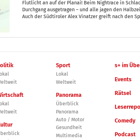
Flutlicht an auf der Planai! Beim Nightrace in Schl
Durchgang ausgetragen – und alle jagen den Halbze
Auch der Südtiroler Alex Vinatzer greift nach den S
Ticker sind sie bei der Entscheidung hautnah dabei
olitik
Sport
s+ im Übe
okal
Lokal
Events
eltweit
Weltweit
Rätsel
irtschaft
Panorama
okal
Überblick
Leserrepo
eltweit
Panorama
Auto / Motor
Comedy
ultur
Gesundheit
berblick
Podcast
Multimedia