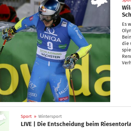
Spor
Wil
Sch
Es w
Olym
Beim
die 
spie
Renn
Ver
Sport
»
Wintersport
LIVE | Die Entscheidung beim Riesentorl