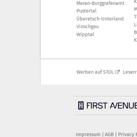
K
Meran-Burggrafenamt
M
Pustertal
T
Überetsch-Unterland
L
Vinschgau
B
Wipptal
K
Werben auf STOL
Leser
Impressum
|
AGB
|
Privacy 