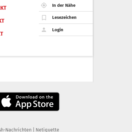
In der Nähe
KT
Lesezeichen
KT
Login
KT
|
sh-Nachrichten
Netiquette