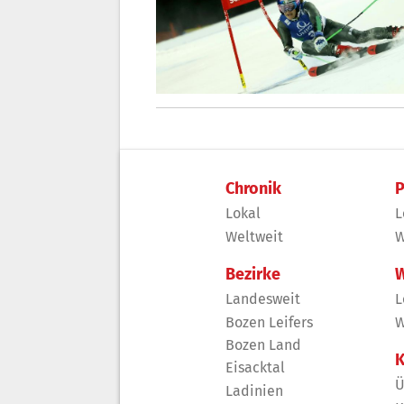
Chronik
P
Lokal
L
Weltweit
W
Bezirke
W
Landesweit
L
Bozen Leifers
W
Bozen Land
K
Eisacktal
Ü
Ladinien