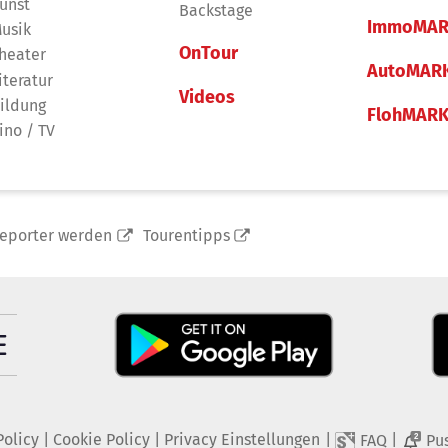
unst
Backstage
ImmoMAR
usik
OnTour
heater
AutoMAR
iteratur
Videos
ildung
FlohMAR
ino / TV
reporter werden
Tourentipps
Policy
|
Cookie Policy
|
Privacy Einstellungen
|
|
FAQ
Pu
2