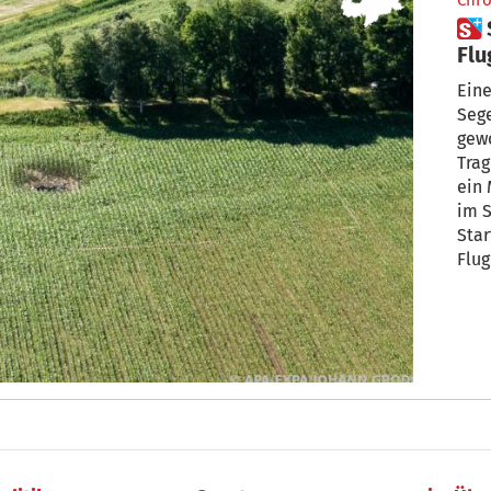
Chro
 Schock nach tödlichem
Flugze
es 
Eine
Sege
gewo
Trag
ein 
im 
Star
Flug
Flug
über
Ant
+ vo