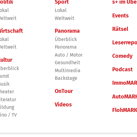
olitik
Sport
s+ im Übe
okal
Lokal
Events
eltweit
Weltweit
Rätsel
irtschaft
Panorama
okal
Überblick
Leserrepo
eltweit
Panorama
Auto / Motor
Comedy
ultur
Gesundheit
berblick
Podcast
Multimedia
unst
Backstage
ImmoMAR
usik
OnTour
heater
AutoMAR
iteratur
Videos
ildung
FlohMAR
ino / TV