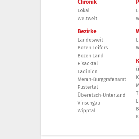
Chronik
P
Lokal
L
Weltweit
W
Bezirke
W
Landesweit
L
Bozen Leifers
W
Bozen Land
K
Eisacktal
Ü
Ladinien
K
Meran-Burggrafenamt
M
Pustertal
T
Überetsch-Unterland
L
Vinschgau
B
Wipptal
K