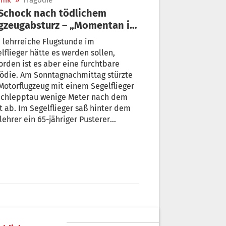
nik
»
Tragödie
ugabsturz – „Momentan ist
der Horror“
 lehrreiche Flugstunde im
lflieger hätte es werden sollen,
rden ist es aber eine furchtbare
ödie. Am Sonntagnachmittag stürzte
Motorflugzeug mit einem Segelflieger
Schlepptau wenige Meter nach dem
t ab. Im Segelflieger saß hinter dem
lehrer ein 65-jähriger Pusterer
schüler. Während die beiden
lebten, kam der 43-jährige Pilot
on Petschauer aus Kärnten ums Leben.
n Karl Tschurtschenthaler