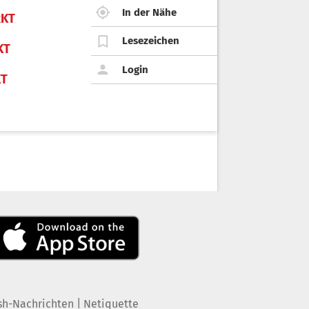
In der Nähe
KT
Lesezeichen
KT
Login
KT
|
sh-Nachrichten
Netiquette