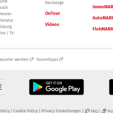
unst
Backstage
ImmoMAR
usik
OnTour
heater
AutoMAR
iteratur
Videos
ildung
FlohMAR
ino / TV
reporter werden
Tourentipps
Policy
|
Cookie Policy
|
Privacy Einstellungen
|
|
FAQ
Pu
2