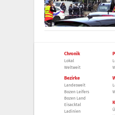
Chronik
P
Lokal
L
Weltweit
W
Bezirke
W
Landesweit
L
Bozen Leifers
W
Bozen Land
K
Eisacktal
Ü
Ladinien