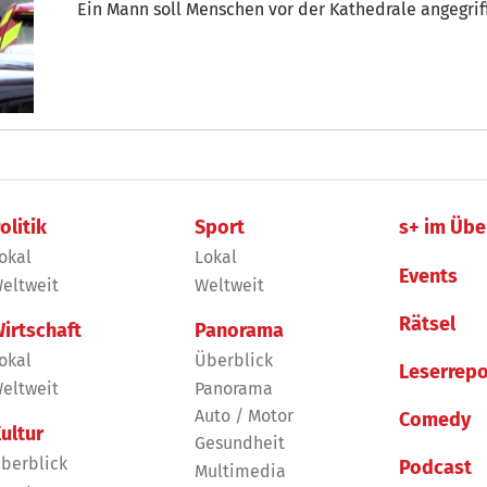
Ein Mann soll Menschen vor der Kathedrale angegrif
olitik
Sport
s+ im Übe
okal
Lokal
Events
eltweit
Weltweit
Rätsel
irtschaft
Panorama
okal
Überblick
Leserrepo
eltweit
Panorama
Auto / Motor
Comedy
ultur
Gesundheit
berblick
Podcast
Multimedia