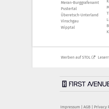
K
Meran-Burggrafenamt
M
Pustertal
T
Überetsch-Unterland
L
Vinschgau
B
Wipptal
K
Werben auf STOL
Leser
Impressum
|
AGB
|
Privacy 