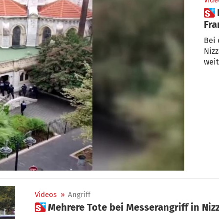
Vide
 Erneute Enthauptung in
Fra
Bei 
Niz
weit
Videos
»
Angriff
 Mehrere Tote bei Messerangriff in Niz