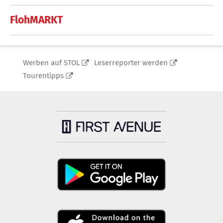
FlohMARKT
Werben auf STOL
Leserreporter werden
Tourentipps