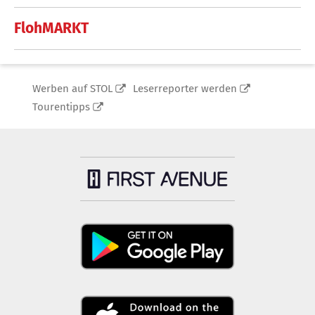
FlohMARKT
Werben auf STOL
Leserreporter werden
Tourentipps