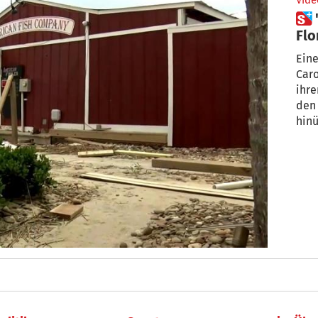
Vide
 "Isaias schlimmer als
Flo
Eine
Caro
ihre
den
hin