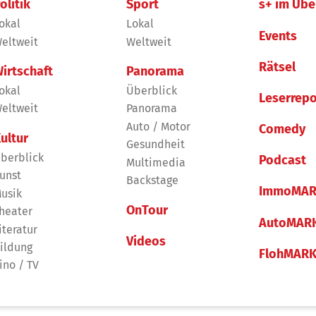
olitik
Sport
s+ im Übe
okal
Lokal
Events
eltweit
Weltweit
Rätsel
irtschaft
Panorama
okal
Überblick
Leserrepo
eltweit
Panorama
Auto / Motor
Comedy
ultur
Gesundheit
berblick
Podcast
Multimedia
unst
Backstage
ImmoMAR
usik
OnTour
heater
AutoMAR
iteratur
Videos
ildung
FlohMAR
ino / TV