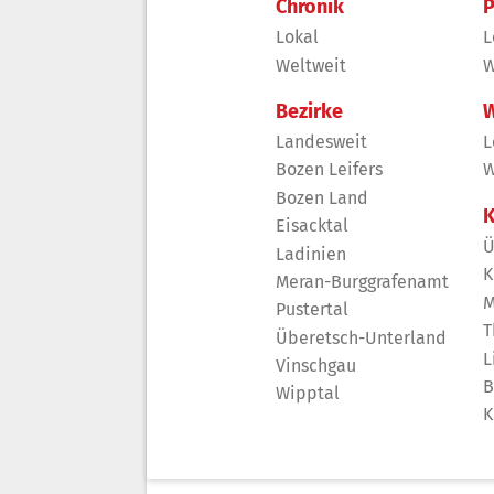
Chronik
P
Lokal
L
Weltweit
W
Bezirke
W
Landesweit
L
Bozen Leifers
W
Bozen Land
K
Eisacktal
Ü
Ladinien
K
Meran-Burggrafenamt
M
Pustertal
T
Überetsch-Unterland
L
Vinschgau
B
Wipptal
K