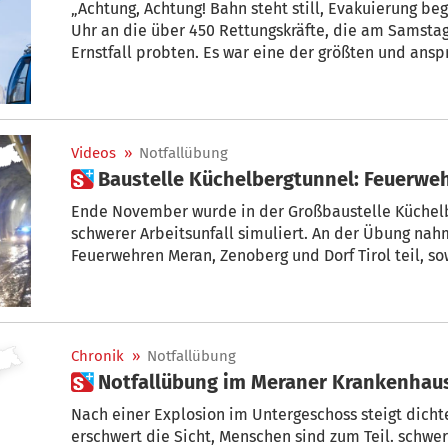
„Achtung, Achtung! Bahn steht still, Evakuierung be
Uhr an die über 450 Rettungskräfte, die am Samstag bei der Seiser Alm Bahn den
Ernstfall probten. Es war eine der größten und anspruchsvollsten Rettungsübungen in der
Geschichte Südtirols.
Videos
»
Notfallübung
 Baustelle Küchelbergtunnel: Feuerwe
Ende November wurde in der Großbaustelle Küchelb
schwerer Arbeitsunfall simuliert. An der Übung nah
Feuerwehren Meran, Zenoberg und Dorf Tirol teil, s
die Sicherheitsbeauftragten der Baustelle. STOL w
Chronik
»
Notfallübung
 Notfallübung im Meraner Krankenhau
Nach einer Explosion im Untergeschoss steigt dich
erschwert die Sicht, Menschen sind zum Teil. schwer