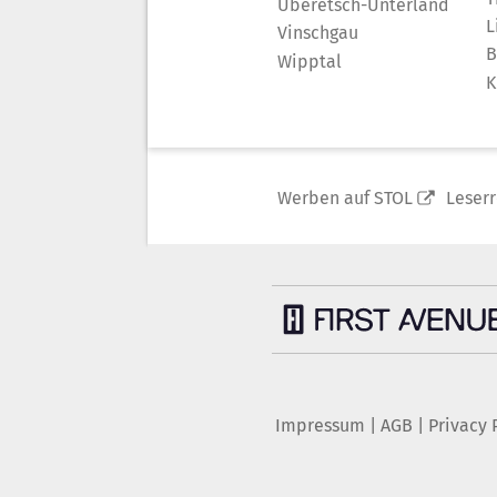
Überetsch-Unterland
L
Vinschgau
B
Wipptal
K
Werben auf STOL
Leser
Impressum
|
AGB
|
Privacy 