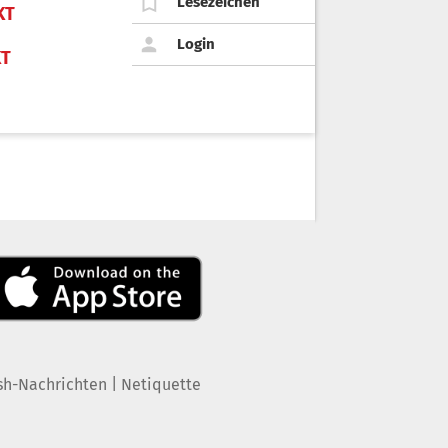
Lesezeichen
KT
Login
KT
|
sh-Nachrichten
Netiquette