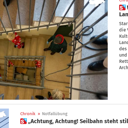
Chro
 Wasser im Archiv:
Lan
übe
Sta
die 
Kult
Land
des 
und
Ret
Arch
Chronik
»
Notfallübung
 „Achtung, Achtung! Seilbahn steht st