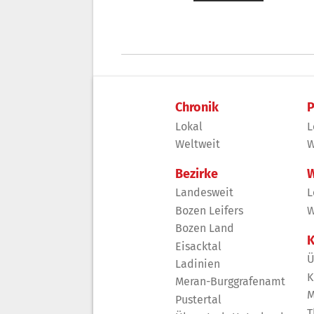
Chronik
P
Lokal
L
Weltweit
W
Bezirke
W
Landesweit
L
Bozen Leifers
W
Bozen Land
K
Eisacktal
Ü
Ladinien
K
Meran-Burggrafenamt
M
Pustertal
T