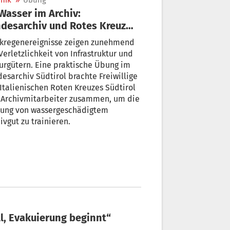
nik
»
Übung
desarchiv und Rotes Kreuz
n für den Notfall
rkregenereignisse zeigen zunehmend
Verletzlichkeit von Infrastruktur und
urgütern. Eine praktische Übung im
esarchiv Südtirol brachte Freiwillige
Italienischen Roten Kreuzes Südtirol
 Archivmitarbeiter zusammen, um die
tung von wassergeschädigtem
ivgut zu trainieren.
ill, Evakuierung beginnt“