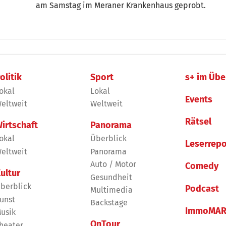
am Samstag im Meraner Krankenhaus geprobt.
olitik
Sport
s+ im Übe
okal
Lokal
Events
eltweit
Weltweit
Rätsel
irtschaft
Panorama
okal
Überblick
Leserrepo
eltweit
Panorama
Auto / Motor
Comedy
ultur
Gesundheit
berblick
Podcast
Multimedia
unst
Backstage
ImmoMAR
usik
OnTour
heater