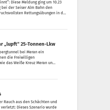
ginnt“: Diese Meldung ging um 10.23
hr „lupft“ 25-Tonnen-Lkw
ergtunnel bei Meran ein
men die Freiwilligen
owie das Weiße Kreuz Meran und
ar mit einem Videoteam dabei.
s
ter Rauch aus den Schächten und
 verletzt: Dieses Szenario wurde