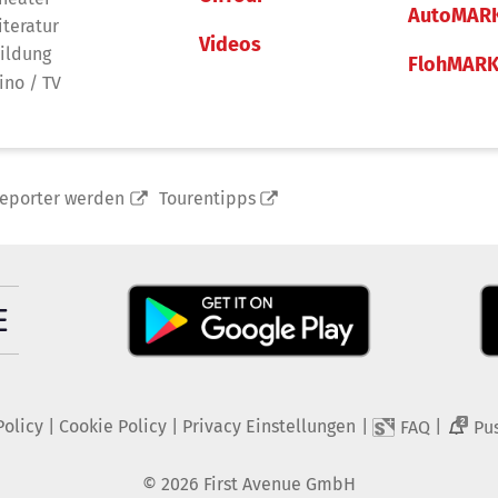
AutoMAR
iteratur
Videos
ildung
FlohMAR
ino / TV
reporter werden
Tourentipps
Policy
|
Cookie Policy
|
Privacy Einstellungen
|
|
FAQ
Pu
2
©
2026
First Avenue GmbH