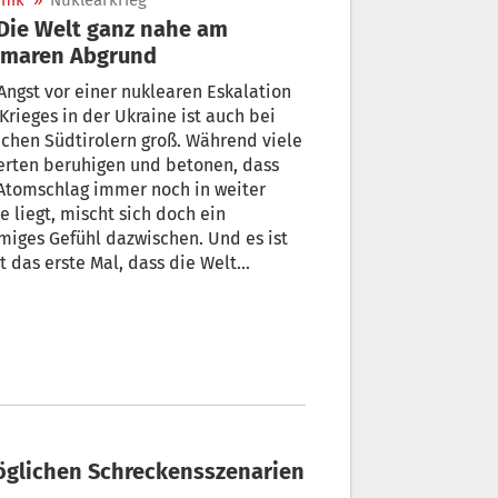
nik
»
Nuklearkrieg
omaren Abgrund
Angst vor einer nuklearen Eskalation
Krieges in der Ukraine ist auch bei
chen Südtirolern groß. Während viele
erten beruhigen und betonen, dass
Atomschlag immer noch in weiter
e liegt, mischt sich doch ein
iges Gefühl dazwischen. Und es ist
t das erste Mal, dass die Welt
laublich nahe am atomaren Abgrund
d, wie ein kurzer Blick in die jüngere
angenheit zeigt. + Von David Hofer