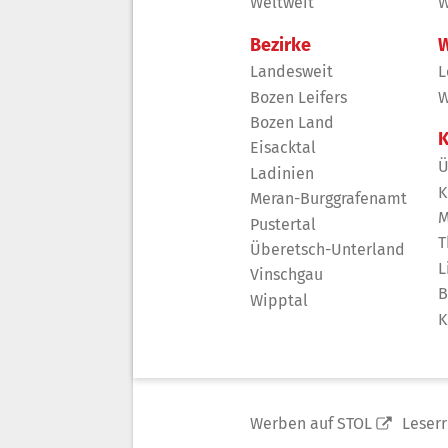
Weltweit
W
Bezirke
W
Landesweit
L
Bozen Leifers
W
Bozen Land
K
Eisacktal
Ü
Ladinien
K
Meran-Burggrafenamt
M
Pustertal
T
Überetsch-Unterland
L
Vinschgau
B
Wipptal
K
Werben auf STOL
Leser