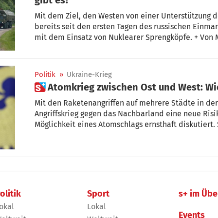
Mit dem Ziel, den Westen von einer Unterstützung d
bereits seit den ersten Tagen des russischen Einma
mit dem Einsatz von Nuklearer Sprengköpfe. + Von 
Politik
»
Ukraine-Krieg
 Atomkrieg zwischen Ost und West: Wi
Mit den Raketenangriffen auf mehrere Städte in der
Angriffskrieg gegen das Nachbarland eine neue Risikos
Möglichkeit eines Atomschlags ernsthaft diskutiert.
Eskalation? Experten haben auf diese Frage eine üb
olitik
Sport
s+ im Übe
okal
Lokal
Events