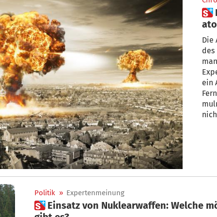
Chro
 Die Welt ganz nahe am
at
Die 
des 
man
Exp
ein 
Fern
mulm
nich
ung
stan
Verg
Politik
»
Expertenmeinung
 Einsatz von Nuklearwaffen: Welche möglichen Schreckensszenarien
gibt es?