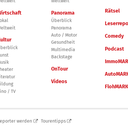
eltweit
Weltweit
Rätsel
irtschaft
Panorama
okal
Überblick
Leserrepo
eltweit
Panorama
Auto / Motor
Comedy
ultur
Gesundheit
berblick
Podcast
Multimedia
unst
Backstage
ImmoMAR
usik
OnTour
heater
AutoMAR
iteratur
Videos
ildung
FlohMAR
ino / TV
reporter werden
Tourentipps