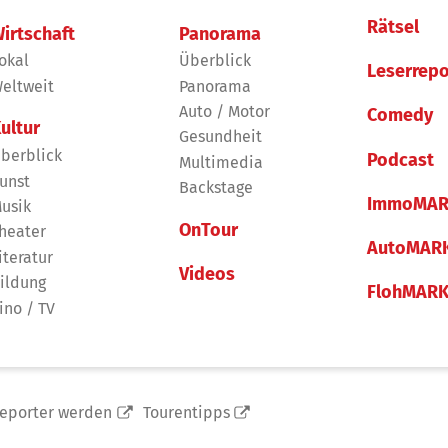
Rätsel
irtschaft
Panorama
okal
Überblick
Leserrepo
eltweit
Panorama
Auto / Motor
Comedy
ultur
Gesundheit
berblick
Podcast
Multimedia
unst
Backstage
ImmoMAR
usik
OnTour
heater
AutoMAR
iteratur
Videos
ildung
FlohMAR
ino / TV
reporter werden
Tourentipps