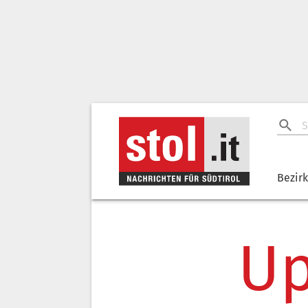
Bezir
Up