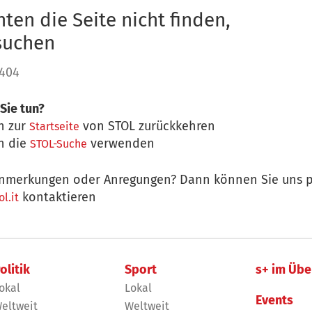
ten die Seite nicht finden,
 suchen
 404
Sie tun?
n zur
von STOL zurückkehren
Startseite
n die
verwenden
STOL-Suche
nmerkungen oder Anregungen? Dann können Sie uns p
kontaktieren
l.it
olitik
Sport
s+ im Übe
okal
Lokal
Events
eltweit
Weltweit