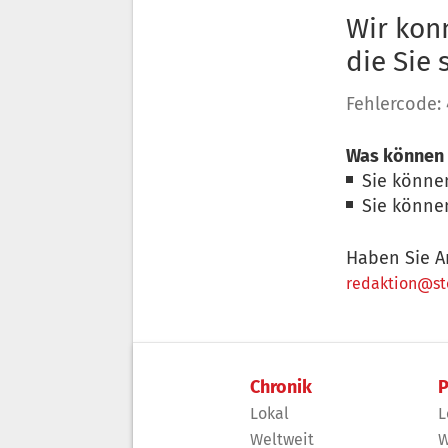
Wir konn
die Sie
Fehlercode:
Was können 
Sie könne
Sie könne
Haben Sie A
redaktion@sto
Chronik
P
Lokal
L
Weltweit
W