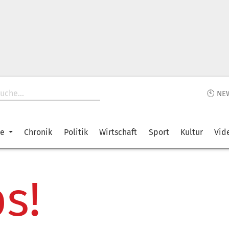
🕙 NE
ke
Chronik
Politik
Wirtschaft
Sport
Kultur
Vid
s!