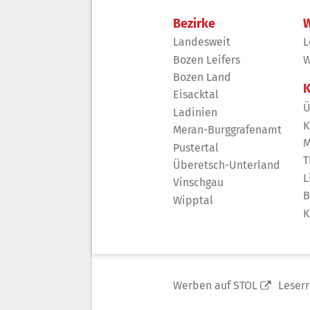
Bezirke
W
Landesweit
L
Bozen Leifers
W
Bozen Land
K
Eisacktal
Ü
Ladinien
K
Meran-Burggrafenamt
M
Pustertal
T
Überetsch-Unterland
L
Vinschgau
B
Wipptal
K
Werben auf STOL
Leser