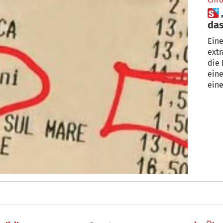
Chro
 „1,50 Euro für etwas zu zahlen,
das
tra
Eine
extr
die 
eine
eine