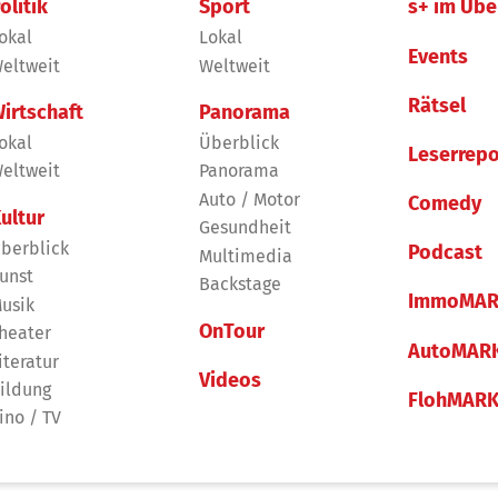
olitik
Sport
s+ im Übe
okal
Lokal
Events
eltweit
Weltweit
Rätsel
irtschaft
Panorama
okal
Überblick
Leserrepo
eltweit
Panorama
Auto / Motor
Comedy
ultur
Gesundheit
berblick
Podcast
Multimedia
unst
Backstage
ImmoMAR
usik
OnTour
heater
AutoMAR
iteratur
Videos
ildung
FlohMAR
ino / TV