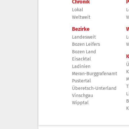
Chronik
P
Lokal
L
Weltweit
W
Bezirke
W
Landesweit
L
Bozen Leifers
W
Bozen Land
K
Eisacktal
Ü
Ladinien
K
Meran-Burggrafenamt
M
Pustertal
T
Überetsch-Unterland
L
Vinschgau
B
Wipptal
K