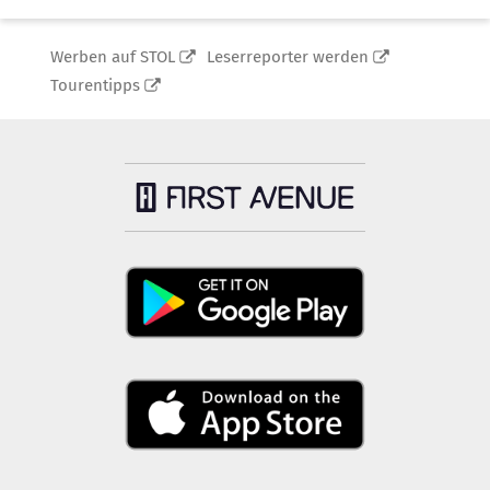
Werben auf STOL
Leserreporter werden
Tourentipps