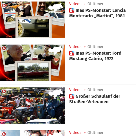
Videos
»
Oldtimer
 Inas PS-Monster: Lancia
Montecarlo „Martini“, 1981
Videos
»
Oldtimer
 Inas PS-Monster: Ford
Mustang Cabrio, 1972
Videos
»
Oldtimer
 Großer Schaulauf der
Straßen-Veteranen
Videos
»
Oldtimer