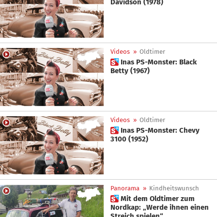
Davidson (1978)
Videos
»
Oldtimer
 Inas PS-Monster: Black
Betty (1967)
Videos
»
Oldtimer
 Inas PS-Monster: Chevy
3100 (1952)
Panorama
»
Kindheitswunsch
 Mit dem Oldtimer zum
Nordkap: „Werde ihnen einen
Streich spielen“