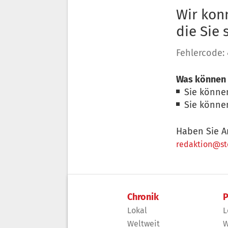
Wir konn
die Sie
Fehlercode:
Was können 
Sie könne
Sie könne
Haben Sie A
redaktion@sto
Chronik
P
Lokal
L
Weltweit
W