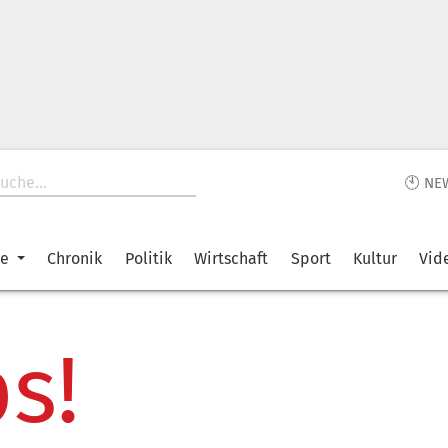
🕙 NE
ke
Chronik
Politik
Wirtschaft
Sport
Kultur
Vid
s!