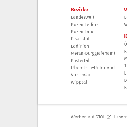
Bezirke
W
Landesweit
L
Bozen Leifers
W
Bozen Land
K
Eisacktal
Ü
Ladinien
K
Meran-Burggrafenamt
M
Pustertal
T
Überetsch-Unterland
L
Vinschgau
B
Wipptal
K
Werben auf STOL
Leser