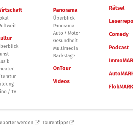
Rätsel
irtschaft
Panorama
okal
Überblick
Leserrepo
eltweit
Panorama
Auto / Motor
Comedy
ultur
Gesundheit
berblick
Podcast
Multimedia
unst
Backstage
ImmoMAR
usik
OnTour
heater
AutoMAR
iteratur
Videos
ildung
FlohMAR
ino / TV
reporter werden
Tourentipps