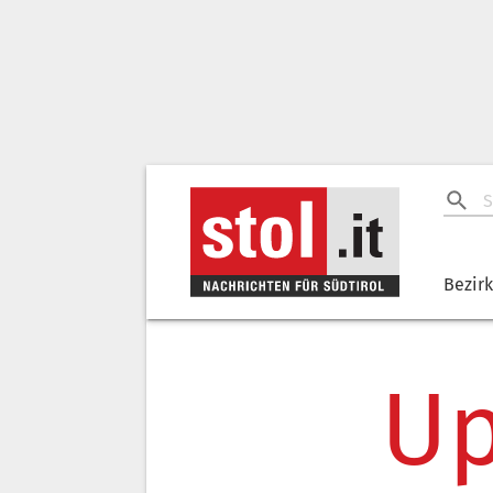
Bezir
Up