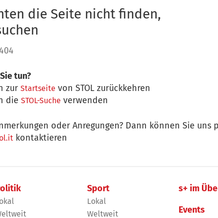
ten die Seite nicht finden,
 suchen
 404
Sie tun?
n zur
von STOL zurückkehren
Startseite
n die
verwenden
STOL-Suche
nmerkungen oder Anregungen? Dann können Sie uns p
kontaktieren
l.it
olitik
Sport
s+ im Übe
okal
Lokal
Events
eltweit
Weltweit