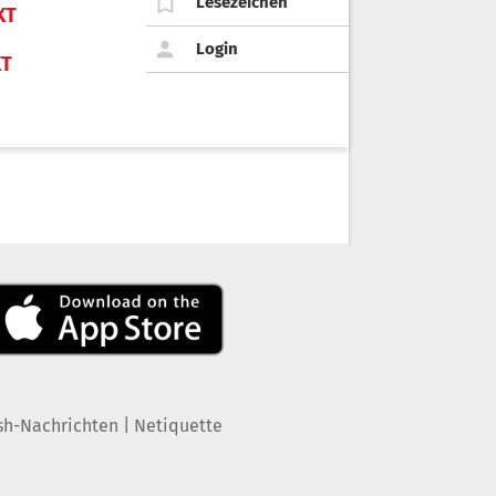
Lesezeichen
KT
Login
KT
|
sh-Nachrichten
Netiquette