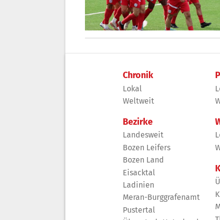
Chronik
P
Lokal
L
Weltweit
W
Bezirke
W
Landesweit
L
Bozen Leifers
W
Bozen Land
K
Eisacktal
Ü
Ladinien
K
Meran-Burggrafenamt
M
Pustertal
T