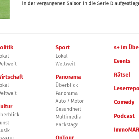
in der vergangenen Saison in die Serie D aufgestiege
die Landesliga geschafft. Dort will die Mannschaft 
sorgen.
olitik
Sport
s+ im Übe
okal
Lokal
Events
eltweit
Weltweit
Rätsel
irtschaft
Panorama
okal
Überblick
Leserrepo
eltweit
Panorama
Auto / Motor
Comedy
ultur
Gesundheit
berblick
Podcast
Multimedia
unst
Backstage
ImmoMAR
usik
OnTour
heater