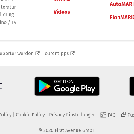
AutoMAR
iteratur
Videos
ildung
FlohMAR
ino / TV
reporter werden
Tourentipps
Policy
|
Cookie Policy
|
Privacy Einstellungen
|
|
FAQ
Pu
2
©
2026
First Avenue GmbH