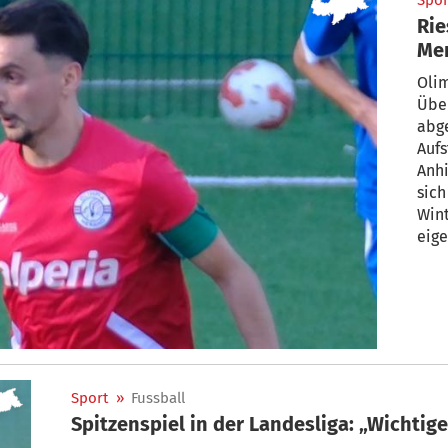
Spor
Rie
Mer
ble
Oli
Übe
abge
Aufs
Anhi
sich
Wint
eige
Sport
»
Fussball
Spitzenspiel in der Landesliga: „Wichtig