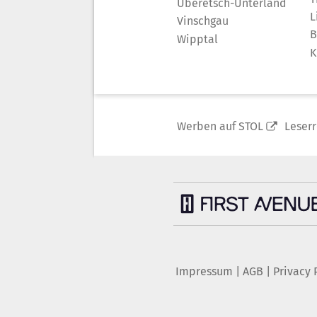
Überetsch-Unterland
L
Vinschgau
B
Wipptal
K
Werben auf STOL
Leser
Impressum
|
AGB
|
Privacy 