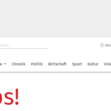
🕙 NE
ke
Chronik
Politik
Wirtschaft
Sport
Kultur
Vid
s!