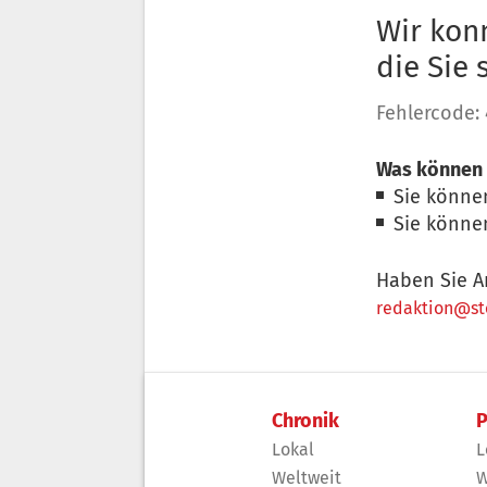
Wir konn
die Sie
Fehlercode:
Was können 
Sie könne
Sie könne
Haben Sie A
redaktion@sto
Chronik
P
Lokal
L
Weltweit
W