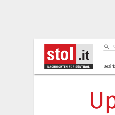
Bezir
Up