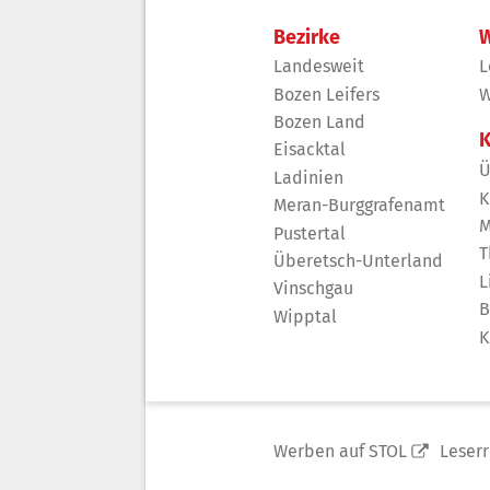
Bezirke
W
Landesweit
L
Bozen Leifers
W
Bozen Land
K
Eisacktal
Ü
Ladinien
K
Meran-Burggrafenamt
M
Pustertal
T
Überetsch-Unterland
L
Vinschgau
B
Wipptal
K
Werben auf STOL
Leser