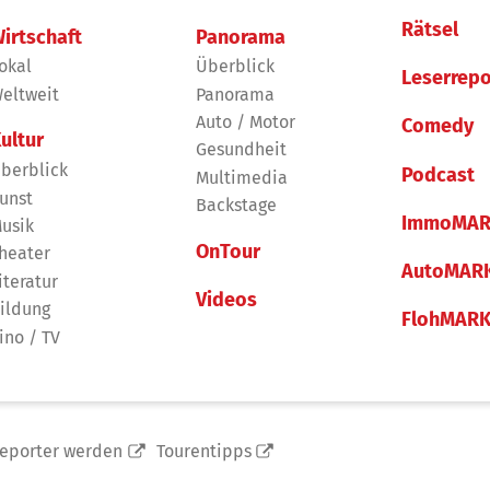
Rätsel
irtschaft
Panorama
okal
Überblick
Leserrepo
eltweit
Panorama
Auto / Motor
Comedy
ultur
Gesundheit
berblick
Podcast
Multimedia
unst
Backstage
ImmoMAR
usik
OnTour
heater
AutoMAR
iteratur
Videos
ildung
FlohMAR
ino / TV
reporter werden
Tourentipps