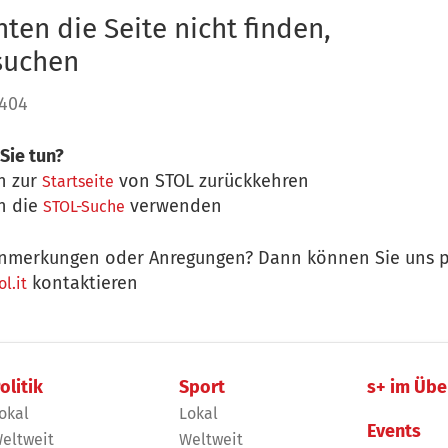
ten die Seite nicht finden,
 suchen
 404
Sie tun?
n zur
von STOL zurückkehren
Startseite
n die
verwenden
STOL-Suche
nmerkungen oder Anregungen? Dann können Sie uns p
kontaktieren
l.it
olitik
Sport
s+ im Übe
okal
Lokal
Events
eltweit
Weltweit