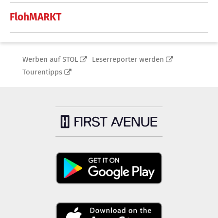
FlohMARKT
Werben auf STOL
Leserreporter werden
Tourentipps