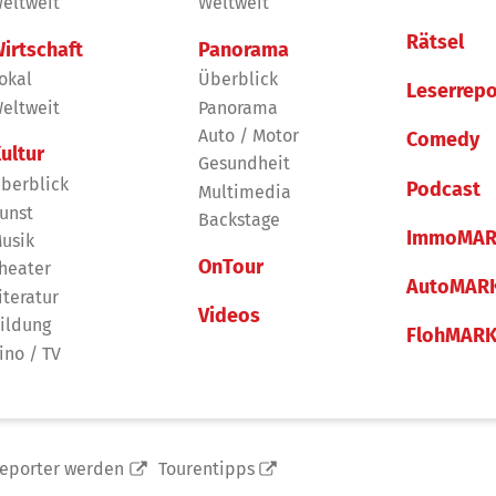
eltweit
Weltweit
Rätsel
irtschaft
Panorama
okal
Überblick
Leserrepo
eltweit
Panorama
Auto / Motor
Comedy
ultur
Gesundheit
berblick
Podcast
Multimedia
unst
Backstage
ImmoMAR
usik
OnTour
heater
AutoMAR
iteratur
Videos
ildung
FlohMAR
ino / TV
reporter werden
Tourentipps