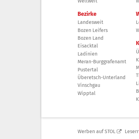
Weltweit
W
Bezirke
W
Landesweit
L
Bozen Leifers
W
Bozen Land
K
Eisacktal
Ü
Ladinien
K
Meran-Burggrafenamt
M
Pustertal
T
Überetsch-Unterland
L
Vinschgau
B
Wipptal
K
Werben auf STOL
Leser