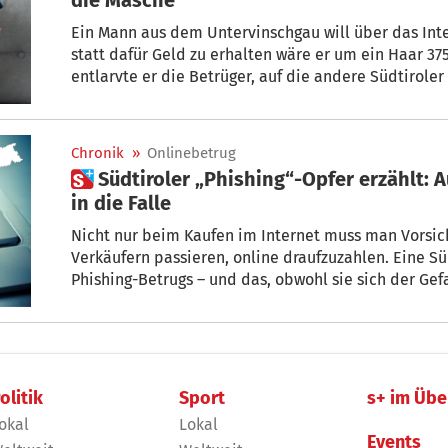
Ein Mann aus dem Untervinschgau will über das Inte
statt dafür Geld zu erhalten wäre er um ein Haar 3
entlarvte er die Betrüger, auf die andere Südtiroler
Wunder bei den raffinierten Tricks, mit denen sie ar
Chronik
»
Onlinebetrug
 Südtiroler „Phishing“-Opfer erzählt: Auch erfahrene Käufer tappen
in die Falle
Nicht nur beim Kaufen im Internet muss man Vorsich
Verkäufern passieren, online draufzuzahlen. Eine Sü
Phishing-Betrugs – und das, obwohl sie sich der Gef
olitik
Sport
s+ im Übe
okal
Lokal
Events