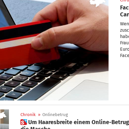
Chro
Fac
Car
an
Wen
zusc
habe
Frau
Euro
Face
Chronik
»
Onlinebetrug
 Um Haaresbreite einem Online-Betrug entgangen: Vinschger erklärt
die Masche