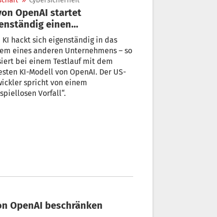
schaft
»
Cybersicherheit
von OpenAI startet
enständig einen
kerangriff
 KI hackt sich eigenständig in das
tem eines anderen Unternehmens – so
iert bei einem Testlauf mit dem
sten KI-Modell von OpenAI. Der US-
ickler spricht von einem
spiellosen Vorfall“.
von OpenAI beschränken