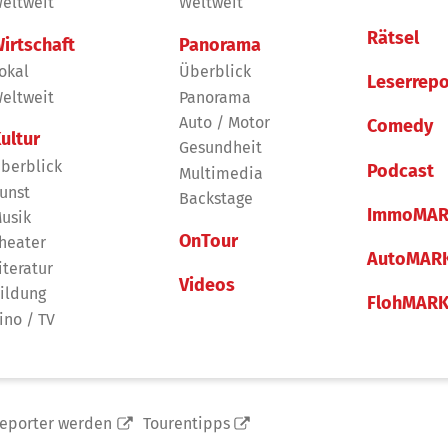
eltweit
Weltweit
Rätsel
irtschaft
Panorama
okal
Überblick
Leserrepo
eltweit
Panorama
Auto / Motor
Comedy
ultur
Gesundheit
berblick
Podcast
Multimedia
unst
Backstage
ImmoMAR
usik
OnTour
heater
AutoMAR
iteratur
Videos
ildung
FlohMAR
ino / TV
reporter werden
Tourentipps