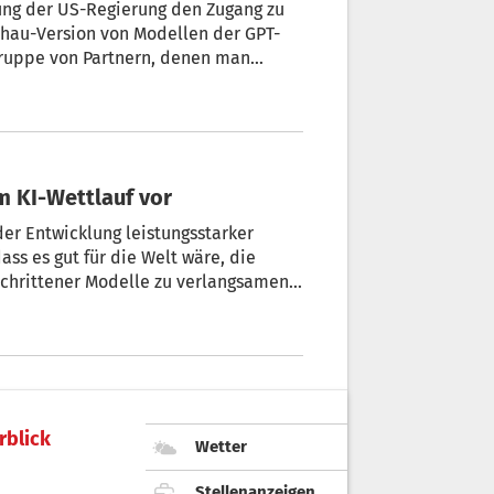
ung der US-Regierung den Zugang zu
schau-Version von Modellen der GPT-
ruppe von Partnern, denen man
öffentlichung sei von der Regierung
m KI-Wettlauf vor
der Entwicklung leistungsstarker
ass es gut für die Welt wäre, die
schrittener Modelle zu verlangsamen
 KI-Entwicklers. Ziel wäre, in dieser
die Forschung voranzutreiben, die
teresse der Menschen agiert.
rblick
Wetter
Stellenanzeigen