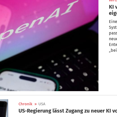
Wirt
KI 
eig
Hac
Eine
Sys
pass
neue
Entw
„bei
Chronik
»
USA
US-Regierung lässt Zugang zu neuer KI 