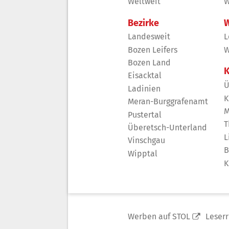
Weltweit
W
Bezirke
W
Landesweit
L
Bozen Leifers
W
Bozen Land
K
Eisacktal
Ü
Ladinien
K
Meran-Burggrafenamt
M
Pustertal
T
Überetsch-Unterland
L
Vinschgau
B
Wipptal
K
Werben auf STOL
Leser