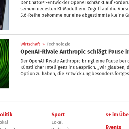
Der ChatGPT-Entwickler OpenAI schränkt auf Forder
seinem neuesten KI-Modell ein. Zugriff auf die Vor
5.6-Reihe bekomme nur eine abgestimmte kleine G
vertraue, teilte OpenAI mit. Die eingeschränkte Ver
verlangt worden.
Wirtschaft
»
Technologie
OpenAI-Rivale Anthropic schlägt Pause i
Der OpenAI-Rivale Anthropic bringt eine Pause bei 
Künstlicher Intelligenz ins Gespräch. „Wir glauben, d
Option zu haben, die Entwicklung besonders fortge
oder zu pausieren“, hieß es in einem Blogeintrag des
Zeit gesellschaftliche Strukturen anzupassen sowie 
sicherstellen soll, dass Künstliche Intelligenz im In
olitik
Sport
s+ im Übe
okal
Lokal
Events