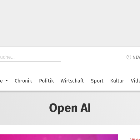
🕙 NE
ke
Chronik
Politik
Wirtschaft
Sport
Kultur
Vid
Open AI