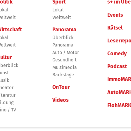
olitik
Sport
s+ im Übe
okal
Lokal
Events
eltweit
Weltweit
Rätsel
irtschaft
Panorama
okal
Überblick
Leserrepo
eltweit
Panorama
Auto / Motor
Comedy
ultur
Gesundheit
berblick
Podcast
Multimedia
unst
Backstage
ImmoMAR
usik
OnTour
heater
AutoMAR
iteratur
Videos
ildung
FlohMAR
ino / TV