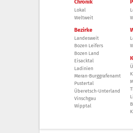
Chronik
P
Lokal
L
Weltweit
W
Bezirke
W
Landesweit
L
Bozen Leifers
W
Bozen Land
K
Eisacktal
Ü
Ladinien
K
Meran-Burggrafenamt
M
Pustertal
T
Überetsch-Unterland
L
Vinschgau
B
Wipptal
K