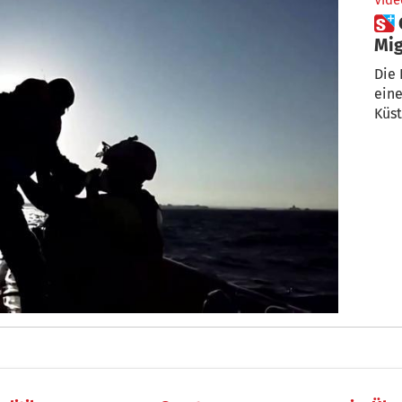
Vide
 Open Arms mit über 200
Mig
Die 
eine
Küst