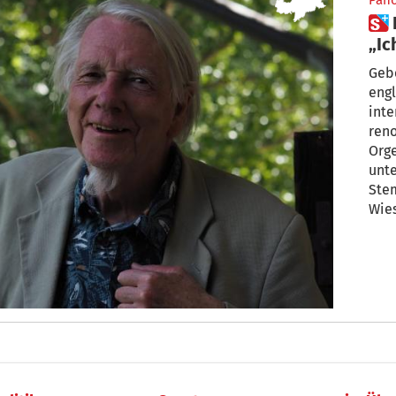
Pan
 Internationale Luft in Wiesen:
„Ic
Kul
Gebo
engl
inte
ren
Orge
unte
Stembrid
Wies