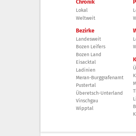
Chronik
P
Lokal
L
Weltweit
W
Bezirke
W
Landesweit
L
Bozen Leifers
W
Bozen Land
K
Eisacktal
Ü
Ladinien
K
Meran-Burggrafenamt
M
Pustertal
T
Überetsch-Unterland
L
Vinschgau
B
Wipptal
K