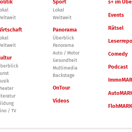
olitik
Sport
s+ im Übe
okal
Lokal
Events
eltweit
Weltweit
Rätsel
irtschaft
Panorama
okal
Überblick
Leserrepo
eltweit
Panorama
Auto / Motor
Comedy
ultur
Gesundheit
berblick
Podcast
Multimedia
unst
Backstage
ImmoMAR
usik
OnTour
heater
AutoMAR
iteratur
Videos
ildung
FlohMAR
ino / TV