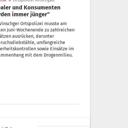
nik
»
Ortspolizei Vinschgau
ealer und Konsumenten
den immer jünger“
Vinschger Ortspolizei musste am
ten Juni-Wochenende zu zahlreichen
ätzen ausrücken, darunter
bruchsdiebstähle, umfangreiche
erheitskontrollen sowie Einsätze im
ammenhang mit dem Drogenmilieu.