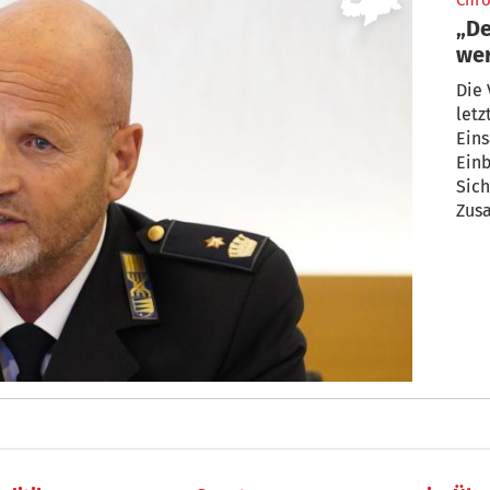
Chro
„D
wer
Die 
letz
Eins
Ein
Sich
Zus