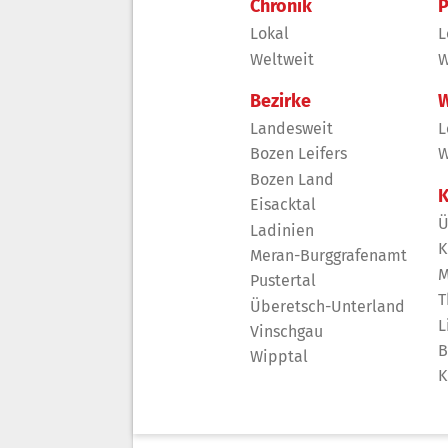
Chronik
P
Lokal
L
Weltweit
W
Bezirke
W
Landesweit
L
Bozen Leifers
W
Bozen Land
K
Eisacktal
Ü
Ladinien
K
Meran-Burggrafenamt
M
Pustertal
T
Überetsch-Unterland
L
Vinschgau
B
Wipptal
K