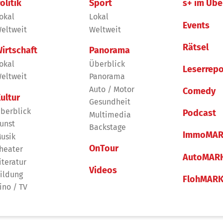
olitik
Sport
s+ im Übe
okal
Lokal
Events
eltweit
Weltweit
Rätsel
irtschaft
Panorama
okal
Überblick
Leserrepo
eltweit
Panorama
Auto / Motor
Comedy
ultur
Gesundheit
berblick
Podcast
Multimedia
unst
Backstage
ImmoMAR
usik
OnTour
heater
AutoMAR
iteratur
Videos
ildung
FlohMAR
ino / TV