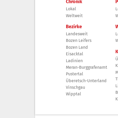
Chronik
P
Lokal
L
Weltweit
W
Bezirke
W
Landesweit
L
Bozen Leifers
W
Bozen Land
K
Eisacktal
Ü
Ladinien
K
Meran-Burggrafenamt
M
Pustertal
T
Überetsch-Unterland
L
Vinschgau
B
Wipptal
K