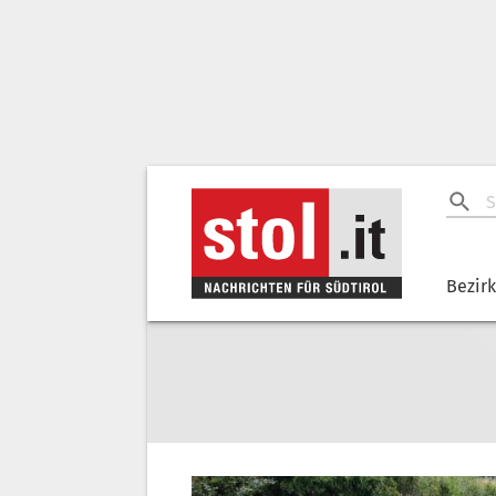
Bezir