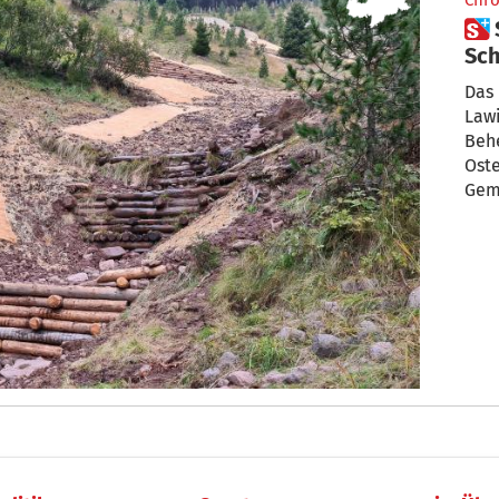
Chro
 Sanierungsarbeiten zum
Sch
Rit
Das
Law
Beh
Oste
Gem