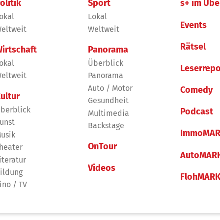
olitik
Sport
s+ im Übe
okal
Lokal
Events
eltweit
Weltweit
Rätsel
irtschaft
Panorama
okal
Überblick
Leserrepo
eltweit
Panorama
Auto / Motor
Comedy
ultur
Gesundheit
berblick
Podcast
Multimedia
unst
Backstage
ImmoMAR
usik
OnTour
heater
AutoMAR
iteratur
Videos
ildung
FlohMAR
ino / TV