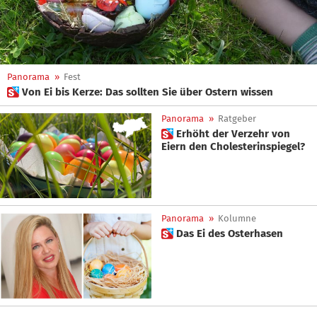
Panorama
»
Fest
 Von Ei bis Kerze: Das sollten Sie über Ostern wissen
Panorama
»
Ratgeber
 Erhöht der Verzehr von
Eiern den Cholesterinspiegel?
Panorama
»
Kolumne
 Das Ei des Osterhasen