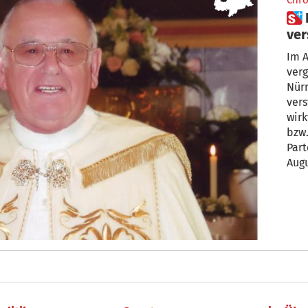
Chro
 Priester Othmar Auer
ver
Im A
verg
Nürn
ver
wirk
bzw.
Part
Augu
beer