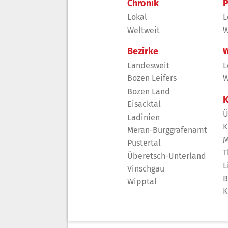
Chronik
P
Lokal
L
Weltweit
W
Bezirke
W
Landesweit
L
Bozen Leifers
W
Bozen Land
K
Eisacktal
Ü
Ladinien
K
Meran-Burggrafenamt
M
Pustertal
T
Überetsch-Unterland
L
Vinschgau
B
Wipptal
K