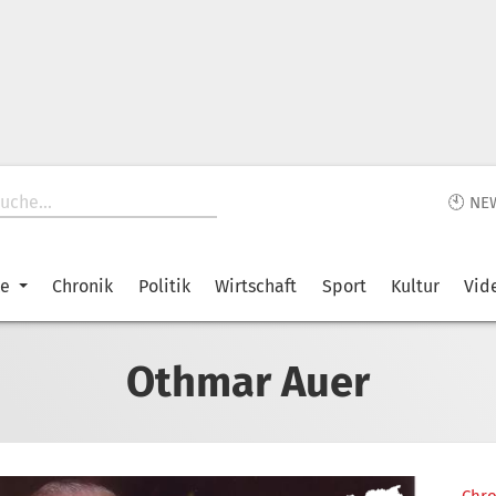
🕙 NE
ke
Chronik
Politik
Wirtschaft
Sport
Kultur
Vid
Othmar Auer