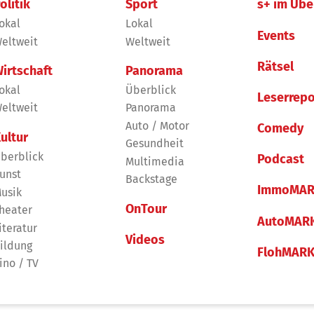
olitik
Sport
s+ im Übe
okal
Lokal
Events
eltweit
Weltweit
Rätsel
irtschaft
Panorama
okal
Überblick
Leserrepo
eltweit
Panorama
Auto / Motor
Comedy
ultur
Gesundheit
berblick
Podcast
Multimedia
unst
Backstage
ImmoMAR
usik
OnTour
heater
AutoMAR
iteratur
Videos
ildung
FlohMAR
ino / TV