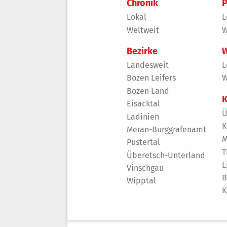
Chronik
P
Lokal
L
Weltweit
W
Bezirke
W
Landesweit
L
Bozen Leifers
W
Bozen Land
K
Eisacktal
Ü
Ladinien
K
Meran-Burggrafenamt
M
Pustertal
T
Überetsch-Unterland
L
Vinschgau
B
Wipptal
K