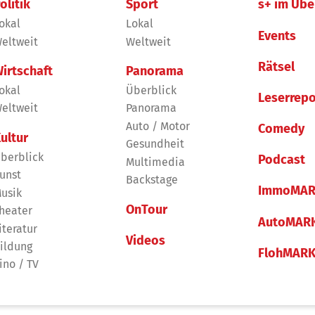
olitik
Sport
s+ im Übe
okal
Lokal
Events
eltweit
Weltweit
Rätsel
irtschaft
Panorama
okal
Überblick
Leserrepo
eltweit
Panorama
Auto / Motor
Comedy
ultur
Gesundheit
berblick
Podcast
Multimedia
unst
Backstage
ImmoMAR
usik
OnTour
heater
AutoMAR
iteratur
Videos
ildung
FlohMAR
ino / TV