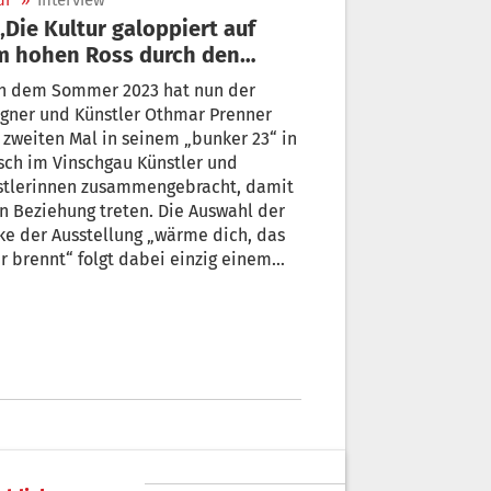
ur
»
Interview
m hohen Ross durch den
dlichen Raum“
dem Sommer 2023 hat nun der
gner und Künstler Othmar Prenner
zweiten Mal in seinem „bunker 23“ in
h im Vinschgau Künstler und
stlerinnen zusammengebracht, damit
in Beziehung treten. Die Auswahl der
ärme dich, das
r brennt“ folgt dabei einzig einem
erium: In der Peripherie Kultur zu
itteln mit Kreativen, die vor Ort tätig
.