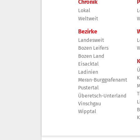
Chronik
P
Lokal
L
Weltweit
W
Bezirke
W
Landesweit
L
Bozen Leifers
W
Bozen Land
K
Eisacktal
Ü
Ladinien
K
Meran-Burggrafenamt
M
Pustertal
T
Überetsch-Unterland
L
Vinschgau
B
Wipptal
K