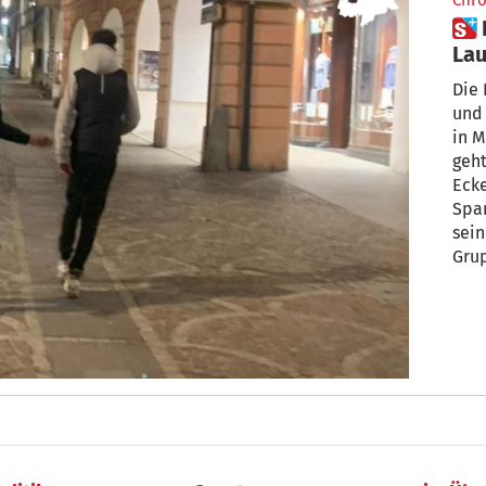
Chro
 Passanten unter Meraner
La
ang
Die
und
in M
geht
Eck
Spa
sein
Gru
mit