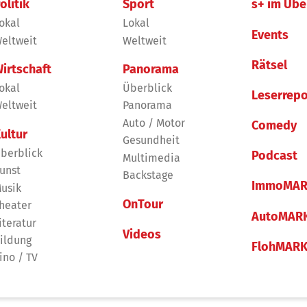
olitik
Sport
s+ im Übe
okal
Lokal
Events
eltweit
Weltweit
Rätsel
irtschaft
Panorama
okal
Überblick
Leserrepo
eltweit
Panorama
Auto / Motor
Comedy
ultur
Gesundheit
berblick
Podcast
Multimedia
unst
Backstage
ImmoMAR
usik
OnTour
heater
AutoMAR
iteratur
Videos
ildung
FlohMAR
ino / TV