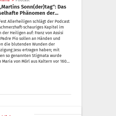
orama
»
Podcast
selhafte Phänomen der
utenden Wunden
est Allerheiligen schlägt der Podcast
schmerzhaft-schauriges Kapitel im
 der Heiligen auf: Franz von Assisi
 Padre Pio sollen an Händen und
en die blutenden Wunden der
zigung Jesu ertragen haben; mit
sen so genannten Stigmata wurde
 Maria von Mörl aus Kaltern vor 160
en europaweit bekannt. An ihrem
ess zur Seligsprechung ist der
eizer Franziskaner P. Gottfried Egger
teiligt. Was hält er von
sen Phänomenen? Sind sie fromme
 oder schlichte Tatsache? Ist hier
glich sogar ein sadistischer Gott am
k, der Freude am Schmerz von
schen hat?