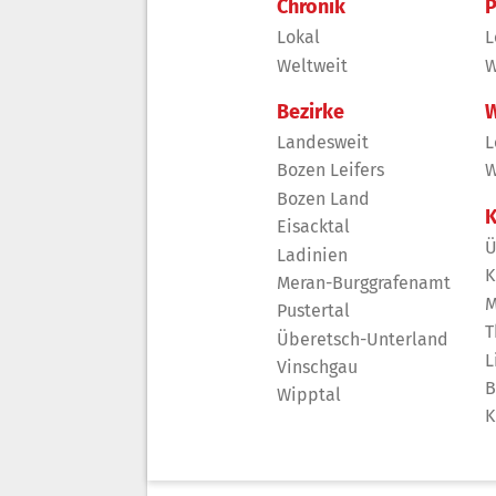
Chronik
P
Lokal
L
Weltweit
W
Bezirke
W
Landesweit
L
Bozen Leifers
W
Bozen Land
K
Eisacktal
Ü
Ladinien
K
Meran-Burggrafenamt
M
Pustertal
T
Überetsch-Unterland
L
Vinschgau
B
Wipptal
K