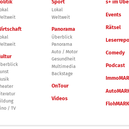
olitik
Sport
s+ im Übe
okal
Lokal
Events
eltweit
Weltweit
Rätsel
irtschaft
Panorama
okal
Überblick
Leserrepo
eltweit
Panorama
Auto / Motor
Comedy
ultur
Gesundheit
berblick
Podcast
Multimedia
unst
Backstage
ImmoMAR
usik
OnTour
heater
AutoMAR
iteratur
Videos
ildung
FlohMAR
ino / TV