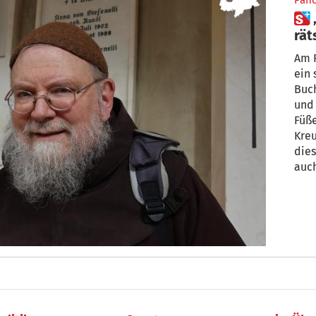
Pan
 „Martins Sonn(der)tag“: Das
rät
bl
Am F
ein 
Buch
und
Füß
Kreu
die
auch
Jahr
Proz
Schw
wesentlich be
die
Show
womö
Wer
Men