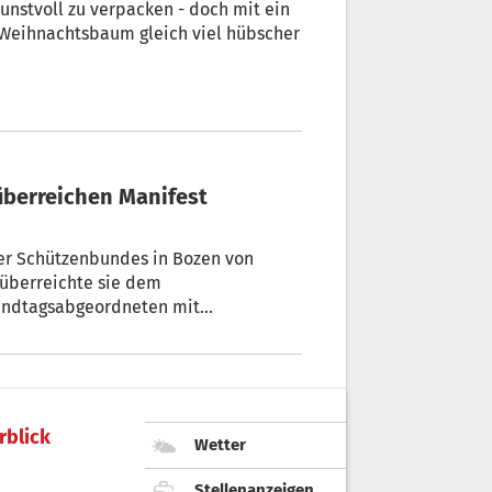
unstvoll zu verpacken - doch mit ein
 Weihnachtsbaum gleich viel hübscher
zenbundes in Bozen von
 überreichte sie dem
Landtagsabgeordneten mit
ch der Übergabe wurde ein Manifest in
fgefordert werden, „das nächste
rblick
Wetter
Stellenanzeigen