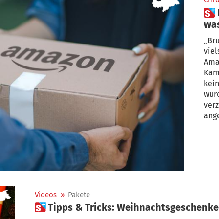
Chro
 Rätselhafte Paketsendungen-
was
hat
„Bru
vie
Amaz
Kamp
kein
wurd
verz
ang
auch
gepl
Videos
»
Pakete
 Tipps & Tricks: Weihnachtsgeschenk