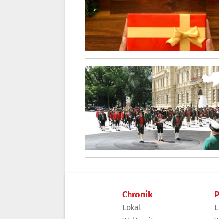
Chronik
P
Lokal
L