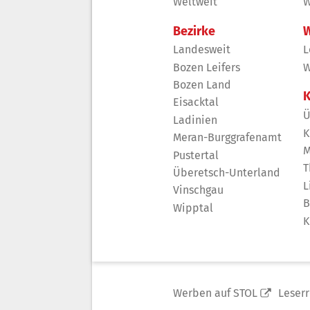
Weltweit
W
Bezirke
W
Landesweit
L
Bozen Leifers
W
Bozen Land
K
Eisacktal
Ü
Ladinien
K
Meran-Burggrafenamt
M
Pustertal
T
Überetsch-Unterland
L
Vinschgau
B
Wipptal
K
Werben auf STOL
Leser