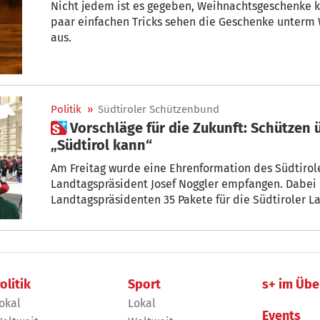
Nicht jedem ist es gegeben, Weihnachtsgeschenke k
paar einfachen Tricks sehen die Geschenke unterm
aus.
Politik
»
Südtiroler Schützenbund
 Vorschläge für die Zukunft: Schützen überreichen Manifest
„Südtirol kann“
Am Freitag wurde eine Ehrenformation des Südtiroler Schüt
Landtagspräsident Josef Noggler empfangen. Dabei
Landtagspräsidenten 35 Pakete für die Südtiroler 
Lösungsvorschlägen für die Zukunft der Heimat. Na
3 Sprachen verlesen, mit dem die Volksvertreter au
Kapitel unserer Geschichte“ zu schreiben.
olitik
Sport
s+ im Übe
okal
Lokal
Events