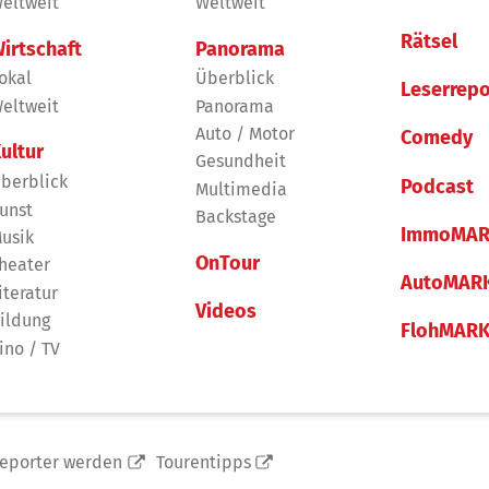
eltweit
Weltweit
Rätsel
irtschaft
Panorama
okal
Überblick
Leserrepo
eltweit
Panorama
Auto / Motor
Comedy
ultur
Gesundheit
berblick
Podcast
Multimedia
unst
Backstage
ImmoMAR
usik
OnTour
heater
AutoMAR
iteratur
Videos
ildung
FlohMAR
ino / TV
reporter werden
Tourentipps