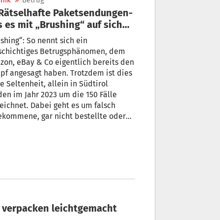
nik
»
Betrug
 es mit „Brushing“ auf sich
shing“: So nennt sich ein
lschichtiges Betrugsphänomen, dem
on, eBay & Co eigentlich bereits den
f angesagt haben. Trotzdem ist dies
e Seltenheit, allein in Südtirol
en im Jahr 2023 um die 150 Fälle
eichnet. Dabei geht es um falsch
ekommene, gar nicht bestellte oder
 leere Pakete. Und schlimmstenfalls
ünderte Konten. Von Johannes Vötter
e verpacken leichtgemacht